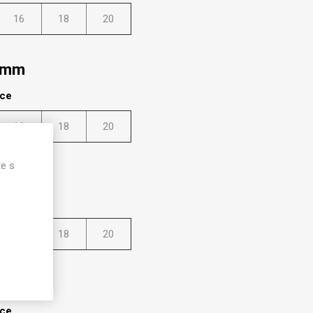
16
18
20
0 mm
lce
16
18
20
te s
0 mm
lce
16
18
20
0 mm
lce