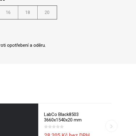
16
18
20
oti opotřebení a oděru.
LabCo Black8503
3660x1540x20 mm
28 205 Kč bez DPH