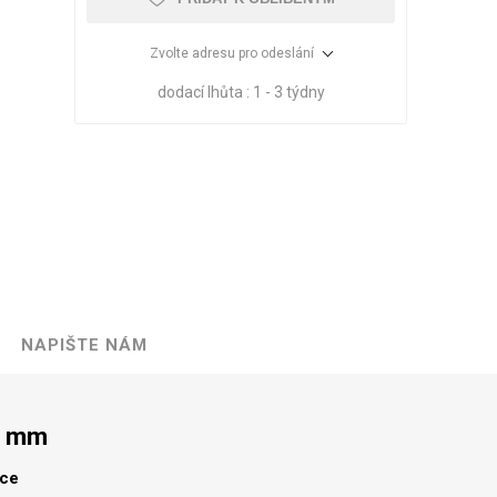
Zvolte adresu pro odeslání
dodací lhůta :
1 - 3 týdny
NAPIŠTE NÁM
VÉ
ABS
KAMENNÉ
OSTATNÍ
HRANY
DÝHY
Oleje Saicos
0 mm
Spojovací
materiál
lce