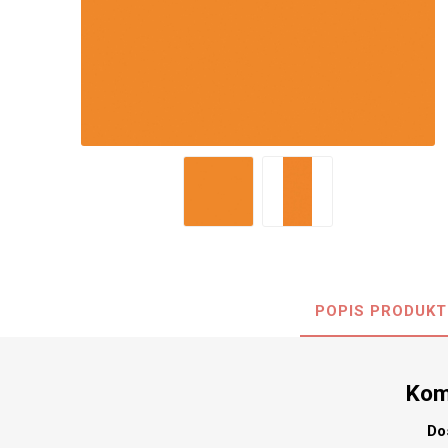
Nehořla
Vlhkuod
S nízký
obsahe
formald
K laková
MDF
kompakt
POPIS PRODUKT
KOVOL
Měděné
Kom
Brus
Zrcadlo
Do