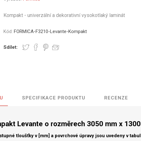
vé
Kompakt - univerzální a dekorativní vysokotlaký laminát
olné
m
Kód:
FORMICA-F3210-Levante-Kompakt
m
ehydu
Sdílet:
ní
y
U
SPECIFIKACE PRODUKTU
RECENZE
AMINÁTY
HPL
PŘÍRODNÍ
RECYKLOVANÉ
NEHOŘLA
Uni barvy
Recyklovaný
Třída A
textil
pakt Levante o rozměrech 3050 mm x 130
Dřevodekory
Třída B
Recyklovaný
Fantazijní
plast
stupné tloušťky v [mm] a povrchové úpravy jsou uvedeny v tabu
dekory