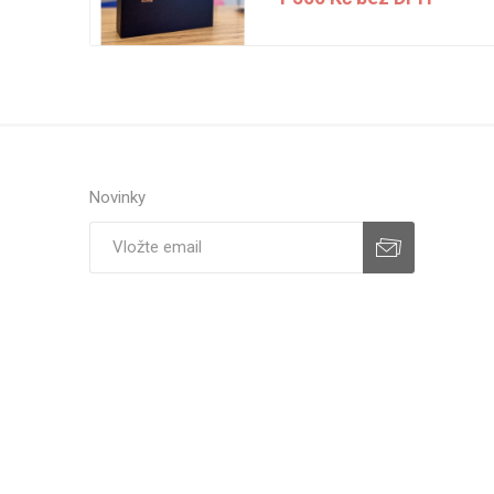
H
Novinky