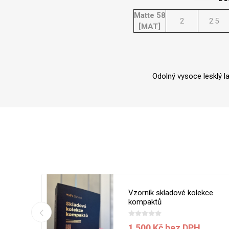
Matte 58
2
2.5
[MAT]
Odolný vysoce lesklý l
 5050 MT
Vzorník skladové kolekce
ílá
kompaktů
1 500 Kč bez DPH