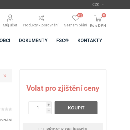
(0)
0
Můj účet
Produkty k porovnání
Seznam přání
Kč s DPH
OBCI
DOKUMENTY
FSC®
KONTAKTY
TŘÍSKOVÉ
DŘEVĚNÉ
IMITACE
DÝHY
Volat pro zjištění ceny
DESKY
BETONU
Standardní
dýhy
i
KOUPIT
Lamináty s
h
dřevěnou
dýhou
OVNÁNÍ
PŘIDAT K OBLÍBENÝM