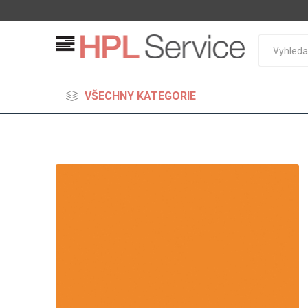
VŠECHNY KATEGORIE
MDF
Standard
Lehčené
S vysok
hustoto
Probarv