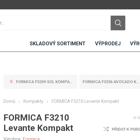
SKLADOVÝ SORTIMENT
VÝPRODEJ
VÝR
FORMICA F3209 SOL KOMPAKT
FORMICA F3236 AVOCADO KOMPA...
DTD
LAMINO
KOMPAKTY
CEMENTO
DESKY
Domů
Kompakty
FORMICA F3210 Levante Kompakt
ní
Standardní
Uni barvy
Interiérové
Nehořlavé
Dřevodekory
Exteriérové
FORMICA F3210
ou
Vlhkuodolné
Fantazijní
Laboratorní
Levante Kompakt
u
dekory
PŘIDAT K POR
MDF
ené
Bezotiskové
kompakt
Výrobce:
Formica