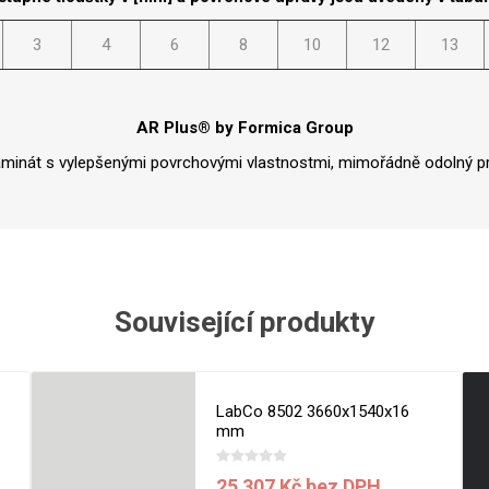
Rezign by
Planq
3
4
6
8
10
12
13
Valchromat
Dekodur
Arpa Fenix
AR Plus® by Formica Group
Viroc
aminát s vylepšenými povrchovými vlastnostmi, mimořádně odolný pr
Pollmeier
BauBuche
Oberflex
Thermax
Související produkty
Unilin
LabCo 8502 3660x1540x16
mm
25 307 Kč bez DPH