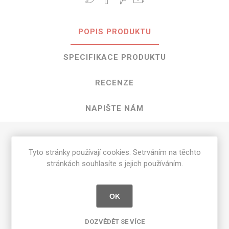
POPIS PRODUKTU
SPECIFIKACE PRODUKTU
RECENZE
NAPIŠTE NÁM
HPL Sun o rozměrech 3050 mm x 1300
Tyto stránky používají cookies. Setrváním na těchto
mm
stránkách souhlasíte s jejich používáním.
Dostupné tloušťky v [mm] a povrchové úpravy jsou
uvedeny v tabulce
OK
Matte 58 [MAT]
0.7
DOZVĚDĚT SE VÍCE