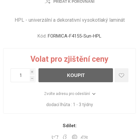
PŘIDAT K POROVNÁNÍ
HPL - univerzální a dekorativní vysokotlaký laminát
Kód:
FORMICA-F4155-Sun-HPL
Volat pro zjištění ceny
i
KOUPIT
h
Zvolte adresu pro odeslání
dodací lhůta :
1 - 3 týdny
Sdílet: