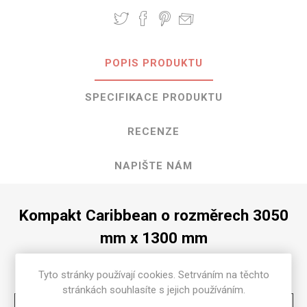
POPIS PRODUKTU
SPECIFIKACE PRODUKTU
RECENZE
NAPIŠTE NÁM
Kompakt Caribbean o rozměrech 3050
mm x 1300 mm
Dostupné tloušťky v [mm] a povrchové úpravy jsou
Tyto stránky používají cookies. Setrváním na těchto
uvedeny v tabulce
stránkách souhlasíte s jejich používáním.
Matte