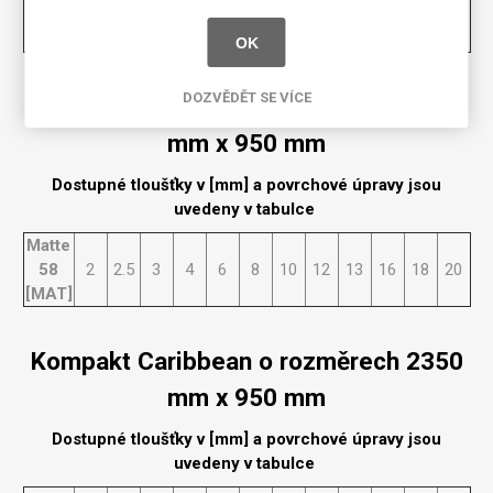
58
2
2.5
3
4
6
8
10
12
13
16
18
20
[MAT]
OK
DOZVĚDĚT SE VÍCE
Kompakt Caribbean o rozměrech 2150
mm x 950 mm
Dostupné tloušťky v [mm] a povrchové úpravy jsou
uvedeny v tabulce
Matte
58
2
2.5
3
4
6
8
10
12
13
16
18
20
[MAT]
Kompakt Caribbean o rozměrech 2350
mm x 950 mm
Dostupné tloušťky v [mm] a povrchové úpravy jsou
uvedeny v tabulce