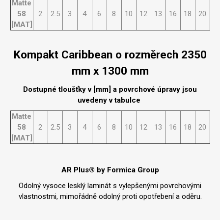
Matte
58
2
2.5
3
4
6
8
10
12
13
16
18
20
[MAT]
Kompakt Caribbean o rozměrech 2350
mm x 1300 mm
Dostupné tloušťky v [mm] a povrchové úpravy jsou
uvedeny v tabulce
Matte
58
2
2.5
3
4
6
8
10
12
13
16
18
20
[MAT]
AR Plus® by Formica Group
Odolný vysoce lesklý laminát s vylepšenými povrchovými
vlastnostmi, mimořádně odolný proti opotřebení a oděru.