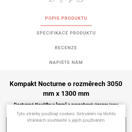
POPIS PRODUKTU
SPECIFIKACE PRODUKTU
RECENZE
NAPIŠTE NÁM
Kompakt Nocturne o rozměrech 3050
mm x 1300 mm
Dostupné tloušťky v [mm] a povrchové úpravy jsou
uvedeny v tabulce
Tyto stránky používají cookies. Setrváním na těchto
stránkách souhlasíte s jejich používáním.
Matte
58
2
2.5
3
4
6
8
10
12
13
16
18
20