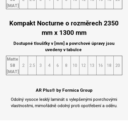
[MAT]
Kompakt Nocturne o rozměrech 2350
mm x 1300 mm
Dostupné tloušťky v [mm] a povrchové úpravy jsou
uvedeny v tabulce
Matte
58
2
2.5
3
4
6
8
10
12
13
16
18
20
[MAT]
AR Plus® by Formica Group
Odolný vysoce lesklý laminát s vylepšenými povrchovými
vlastnostmi, mimořádně odolný proti opotřebení a oděru.