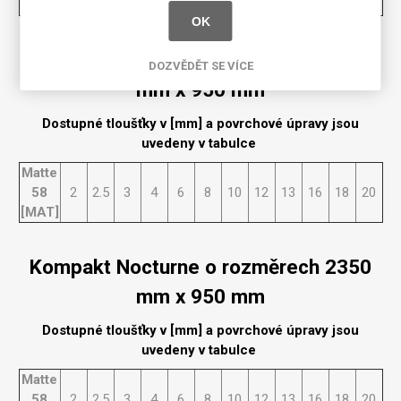
[MAT]
OK
Kompakt Nocturne o rozměrech 2150
DOZVĚDĚT SE VÍCE
mm x 950 mm
Dostupné tloušťky v [mm] a povrchové úpravy jsou
uvedeny v tabulce
Matte
58
2
2.5
3
4
6
8
10
12
13
16
18
20
[MAT]
Kompakt Nocturne o rozměrech 2350
mm x 950 mm
Dostupné tloušťky v [mm] a povrchové úpravy jsou
uvedeny v tabulce
Matte
58
2
2.5
3
4
6
8
10
12
13
16
18
20