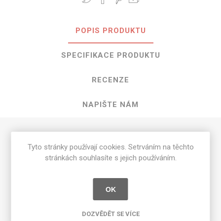
POPIS PRODUKTU
SPECIFIKACE PRODUKTU
RECENZE
NAPIŠTE NÁM
HPL Possum o rozměrech 3050 mm x
Tyto stránky používají cookies. Setrváním na těchto
1300 mm
stránkách souhlasíte s jejich používáním.
Dostupné tloušťky v [mm] a povrchové úpravy jsou
uvedeny v tabulce
OK
Matte 58 [MAT]
0.7
DOZVĚDĚT SE VÍCE