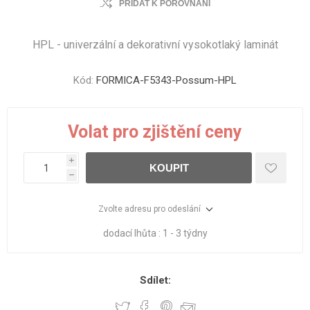
PŘIDAT K POROVNÁNÍ
HPL - univerzální a dekorativní vysokotlaký laminát
Kód:
FORMICA-F5343-Possum-HPL
Volat pro zjištění ceny
i
KOUPIT
h
Zvolte adresu pro odeslání
dodací lhůta :
1 - 3 týdny
Sdílet: