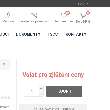
(0)
0
Můj účet
Produkty k porovnání
Seznam přání
Kč s DPH
OBCI
DOKUMENTY
FSC®
KONTAKTY
TŘÍSKOVÉ
DŘEVĚNÉ
IMITACE
DÝHY
Volat pro zjištění ceny
DESKY
BETONU
Standardní
dýhy
i
KOUPIT
Lamináty s
h
dřevěnou
dýhou
OVNÁNÍ
PŘIDAT K OBLÍBENÝM