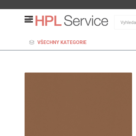
VŠECHNY KATEGORIE
MDF
Standard
Lehčené
S vysok
hustoto
Probarv