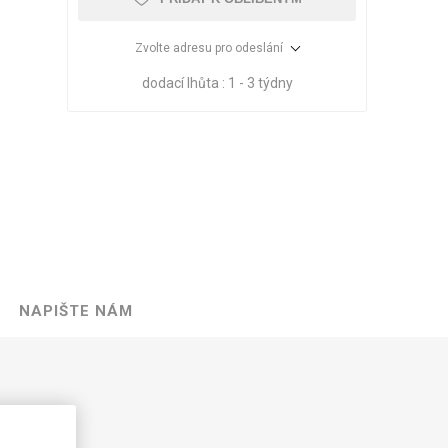
Zvolte adresu pro odeslání
dodací lhůta :
1 - 3 týdny
NAPIŠTE NÁM
VÉ
ABS
KAMENNÉ
OSTATNÍ
HRANY
DÝHY
Oleje Saicos
Spojovací
materiál
00 mm