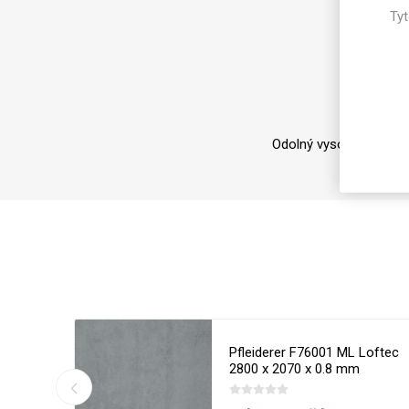
Magneti
Tyt
Do
Reliéfní
Bezotis
Odolné p
poškráb
Odolný vysoce lesklý l
VÝPRO
Kito Steel
Pfleiderer F76001 ML Loftec
2800 x 2070 x 0.8 mm