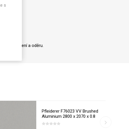
te s
lce
oti opotřebení a oděru.
Pfleiderer F76023 VV Brushed
Aluminium 2800 x 2070 x 0.8
mm