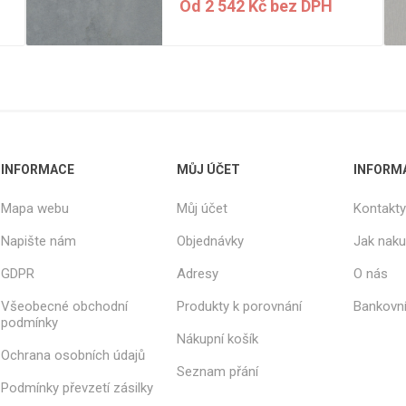
Rezign by
Od 2 542 Kč bez DPH
Planq
Valchromat
Dekodur
Arpa Fenix
Viroc
Pollmeier
INFORMACE
MŮJ ÚČET
INFORM
BauBuche
Oberflex
Mapa webu
Můj účet
Kontakty
Thermax
Napište nám
Objednávky
Jak nak
Unilin
GDPR
Adresy
O nás
Všeobecné obchodní
Produkty k porovnání
Bankovní
podmínky
Nákupní košík
Ochrana osobních údajů
Seznam přání
Podmínky převzetí zásilky