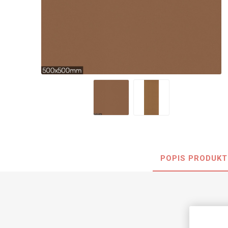
Nehořla
Vlhkuod
S nízký
obsahe
formald
K laková
MDF
kompakt
POPIS PRODUKT
KOVOL
Měděné
Brus
Zrcadlo
HPL 