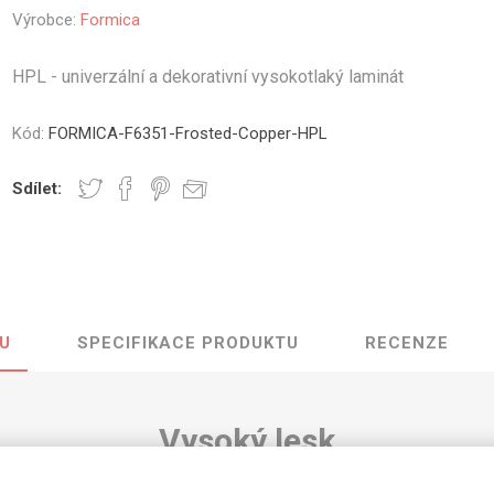
Výrobce:
Formica
vé
olné
HPL - univerzální a dekorativní vysokotlaký laminát
m
m
Kód:
FORMICA-F6351-Frosted-Copper-HPL
ehydu
ní
Sdílet:
y
U
SPECIFIKACE PRODUKTU
RECENZE
AMINÁTY
HPL
PŘÍRODNÍ
RECYKLOVANÉ
NEHOŘLA
Uni barvy
Recyklovaný
Třída A
textil
Vysoký lesk
Dřevodekory
Třída B
Recyklovaný
Fantazijní
plast
Frosted Copper o rozměrech 3050 mm x 13
dekory