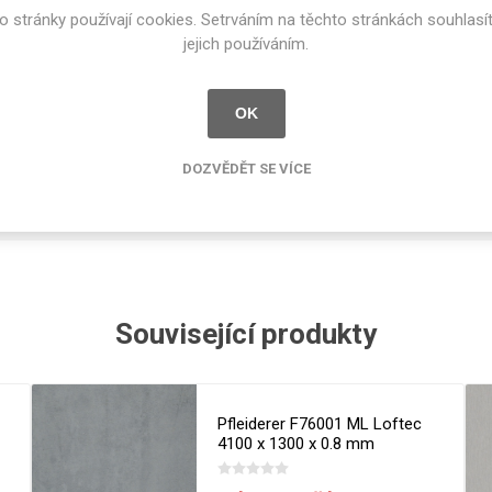
cké
o stránky používají cookies. Setrváním na těchto stránkách souhlasí
stupné tloušťky v [mm] a povrchové úpravy jsou uvedeny v tabu
Kovolamináty
jejich používáním.
Probarvené
Gloss [GLS]
1.2
kové
Bezotiskové
OK
roti
ání
Protitažné
AR Plus® by Formica Group
DOZVĚDĚT SE VÍCE
Lamináty s
aminát s vylepšenými povrchovými vlastnostmi, mimořádně odolný pr
ekologickou
pryskyřicí
Lamináty s
recyklovanou
kůží
Související produkty
DEJ
FSC®
DOKUMENTY
Pfleiderer F76001 ML Loftec
4100 x 1300 x 0.8 mm
imi-beton