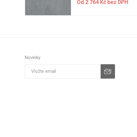
DPH
Od 2 764 Kč bez DPH
Novinky