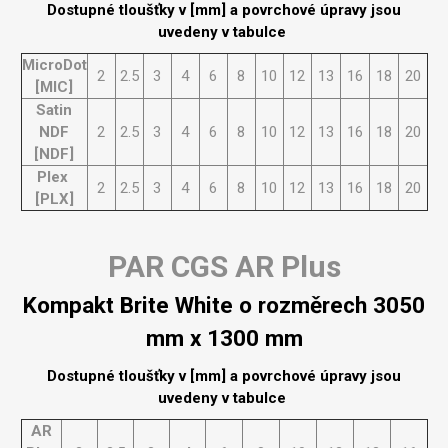
Dostupné tloušťky v [mm] a povrchové úpravy jsou
uvedeny v tabulce
MicroDot
2
2.5
3
4
6
8
10
12
13
16
18
20
[MIC]
Satin
NDF
2
2.5
3
4
6
8
10
12
13
16
18
20
[NDF]
Plex
2
2.5
3
4
6
8
10
12
13
16
18
20
[PLX]
PAR CGS AR Plus
Kompakt Brite White o rozměrech 3050
mm x 1300 mm
Dostupné tloušťky v [mm] a povrchové úpravy jsou
uvedeny v tabulce
AR