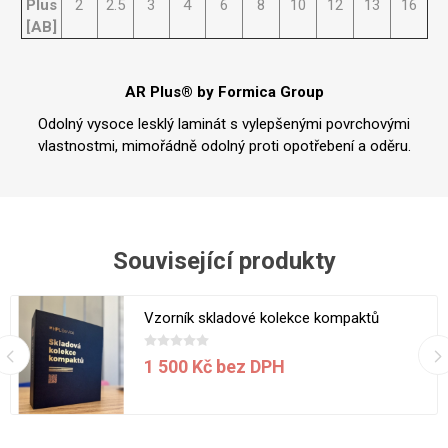
Plus
2
2.5
3
4
6
8
10
12
13
16
[AB]
AR Plus® by Formica Group
Odolný vysoce lesklý laminát s vylepšenými povrchovými
vlastnostmi, mimořádně odolný proti opotřebení a oděru.
Související produkty
Vzorník skladové kolekce kompaktů
1 500 Kč bez DPH