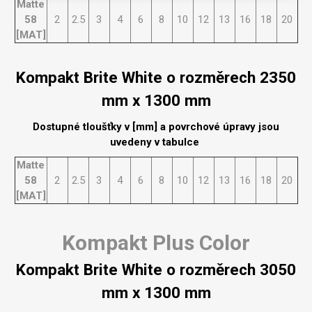
Matte
58
2
2.5
3
4
6
8
10
12
13
16
18
20
[MAT]
Kompakt Brite White o rozměrech 2350
mm x 1300 mm
Dostupné tloušťky v [mm] a povrchové úpravy jsou
uvedeny v tabulce
Matte
58
2
2.5
3
4
6
8
10
12
13
16
18
20
[MAT]
Kompakt Plus Color
Kompakt Brite White o rozměrech 3050
mm x 1300 mm