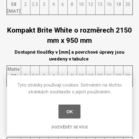
58
2
2.5
3
4
6
8
10
12
13
16
18
20
[MAT]
Kompakt Brite White o rozměrech 2150
mm x 950 mm
Dostupné tloušťky v [mm] a povrchové úpravy jsou
uvedeny v tabulce
Matte
58
2
2.5
3
4
6
8
10
12
13
16
18
20
[MAT]
Tyto stránky používají cookies. Setrváním na těchto
stránkách souhlasíte s jejich používáním.
Kompakt Brite White o rozměrech 2350
mm x 950 mm
OK
Dostupné tloušťky v [mm] a povrchové úpravy jsou
DOZVĚDĚT SE VÍCE
uvedeny v tabulce