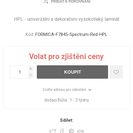
PŘIDAT K POROVNÁNÍ
HPL - univerzální a dekorativní vysokotlaký laminát
Kód:
FORMICA-F7845-Spectrum-Red-HPL
Volat pro zjištění ceny
i
KOUPIT
h
Zvolte adresu pro odeslání
dodací lhůta :
1 - 3 týdny
Sdílet: