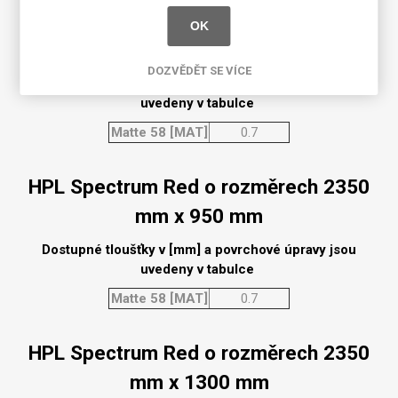
HPL Spectrum Red o rozměrech 3050
OK
mm x 1300 mm
DOZVĚDĚT SE VÍCE
Dostupné tloušťky v [mm] a povrchové úpravy jsou
uvedeny v tabulce
Matte 58 [MAT]
0.7
HPL Spectrum Red o rozměrech 2350
mm x 950 mm
Dostupné tloušťky v [mm] a povrchové úpravy jsou
uvedeny v tabulce
Matte 58 [MAT]
0.7
HPL Spectrum Red o rozměrech 2350
mm x 1300 mm