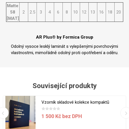
Matte
58
2
2.5
3
4
6
8
10
12
13
16
18
20
[MAT]
AR Plus® by Formica Group
Odolný vysoce lesklý laminát s vylepšenými povrchovými
vlastnostmi, mimořádně odolný proti opotřebení a oděru.
Související produkty
Vzorník skladové kolekce kompaktů
1 500 Kč bez DPH