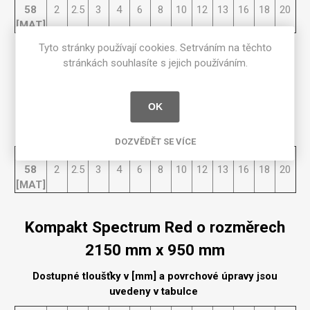
58
2
2.5
3
4
6
8
10
12
13
16
18
20
[MAT]
Tyto stránky používají cookies. Setrváním na těchto
stránkách souhlasíte s jejich používáním.
Kompakt Spectrum Red o rozměrech
3660 mm x 1525 mm
OK
Dostupné tloušťky v [mm] a povrchové úpravy jsou
uvedeny v tabulce
DOZVĚDĚT SE VÍCE
Matte
58
2
2.5
3
4
6
8
10
12
13
16
18
20
[MAT]
Kompakt Spectrum Red o rozměrech
2150 mm x 950 mm
Dostupné tloušťky v [mm] a povrchové úpravy jsou
uvedeny v tabulce