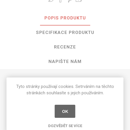
POPIS PRODUKTU
SPECIFIKACE PRODUKTU
RECENZE
NAPIŠTE NÁM
HPL Thistle o rozměrech 3050 mm x
Tyto stránky používají cookies. Setrváním na těchto
1300 mm
stránkách souhlasíte s jejich používáním.
Dostupné tloušťky v [mm] a povrchové úpravy jsou
uvedeny v tabulce
OK
Matte 58 [MAT]
0.7
DOZVĚDĚT SE VÍCE