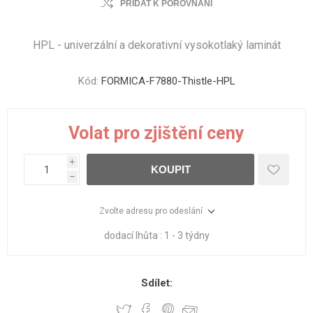
PŘIDAT K POROVNÁNÍ
HPL - univerzální a dekorativní vysokotlaký laminát
Kód:
FORMICA-F7880-Thistle-HPL
Volat pro zjištění ceny
i
KOUPIT
h
Zvolte adresu pro odeslání
dodací lhůta :
1 - 3 týdny
Sdílet: