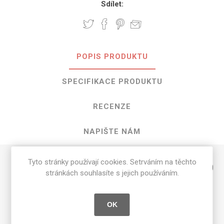
Sdílet:
POPIS PRODUKTU
SPECIFIKACE PRODUKTU
RECENZE
NAPIŠTE NÁM
Tyto stránky používají cookies. Setrváním na těchto
HPL Spectrum Green o rozměrech 3050
stránkách souhlasíte s jejich používáním.
mm x 1300 mm
Dostupné tloušťky v [mm] a povrchové úpravy jsou
OK
uvedeny v tabulce