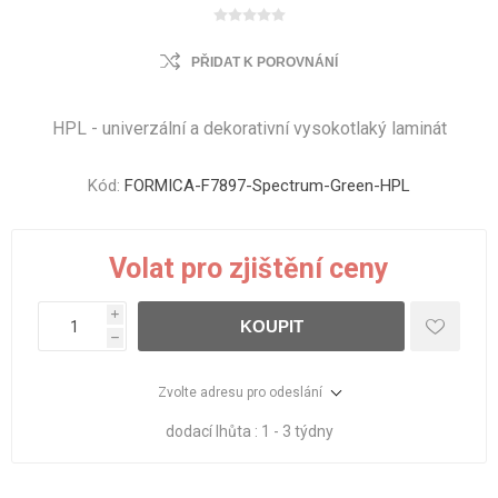
PŘIDAT K POROVNÁNÍ
HPL - univerzální a dekorativní vysokotlaký laminát
Kód:
FORMICA-F7897-Spectrum-Green-HPL
Volat pro zjištění ceny
i
KOUPIT
h
Zvolte adresu pro odeslání
dodací lhůta :
1 - 3 týdny