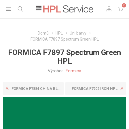
0
Domů
HPL
Uni barvy
FORMICA F7897 Spectrum Green HPL
FORMICA F7897 Spectrum Green
HPL
Výrobce:
Formica
FORMICA F7884 CHINA BLUE HP...
FORMICA F7902 IRON HPL