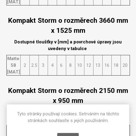
[MAT]
Kompakt Storm o rozměrech 3660 mm
x 1525 mm
Dostupné tloušťky v [mm] a povrchové úpravy jsou
uvedeny v tabulce
Matte
58
2
2.5
3
4
6
8
10
12
13
16
18
20
[MAT]
Kompakt Storm o rozměrech 2150 mm
x 950 mm
Dostupné tloušťky v [mm] a povrchové úpravy jsou
Tyto stránky používají cookies. Setrváním na těchto
uvedeny v tabulce
stránkách souhlasíte s jejich používáním.
Matte
58
2
2.5
3
4
6
8
10
12
13
16
18
20