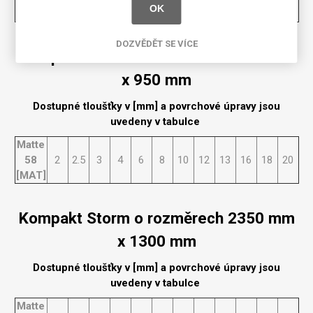
OK
[MAT]
DOZVĚDĚT SE VÍCE
Kompakt Storm o rozměrech 2350 mm
x 950 mm
Dostupné tloušťky v [mm] a povrchové úpravy jsou
uvedeny v tabulce
Matte
58
2
2.5
3
4
6
8
10
12
13
16
18
20
[MAT]
Kompakt Storm o rozměrech 2350 mm
x 1300 mm
Dostupné tloušťky v [mm] a povrchové úpravy jsou
uvedeny v tabulce
Matte