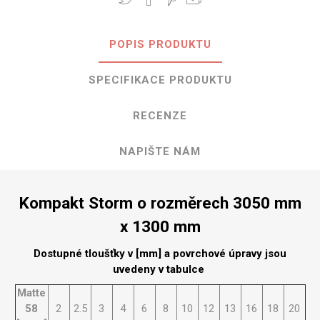
POPIS PRODUKTU
SPECIFIKACE PRODUKTU
RECENZE
NAPIŠTE NÁM
Kompakt Storm o rozměrech 3050 mm
x 1300 mm
Dostupné tloušťky v [mm] a povrchové úpravy jsou
uvedeny v tabulce
Matte
58
2
2.5
3
4
6
8
10
12
13
16
18
20