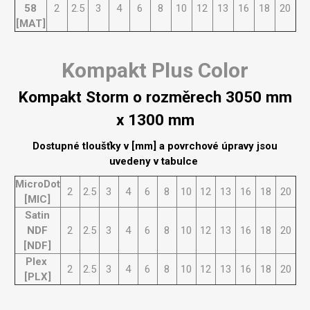
58
2
2.5
3
4
6
8
10
12
13
16
18
20
[MAT]
Kompakt Plus Color
Kompakt Storm o rozměrech 3050 mm
x 1300 mm
Dostupné tloušťky v [mm] a povrchové úpravy jsou
uvedeny v tabulce
MicroDot
2
2.5
3
4
6
8
10
12
13
16
18
20
[MIC]
Satin
NDF
2
2.5
3
4
6
8
10
12
13
16
18
20
[NDF]
Plex
2
2.5
3
4
6
8
10
12
13
16
18
20
[PLX]