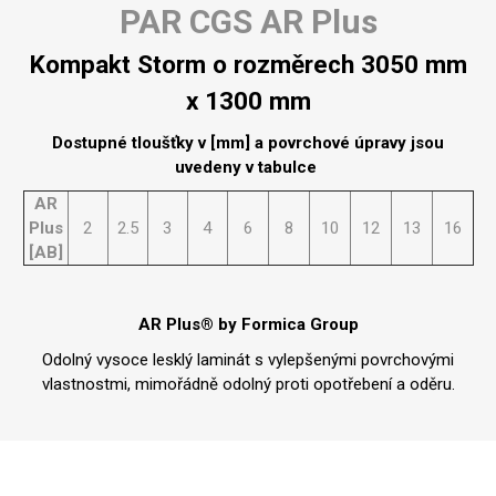
PAR CGS AR Plus
Kompakt Storm o rozměrech 3050 mm
x 1300 mm
Dostupné tloušťky v [mm] a povrchové úpravy jsou
uvedeny v tabulce
AR
Plus
2
2.5
3
4
6
8
10
12
13
16
[AB]
AR Plus® by Formica Group
Odolný vysoce lesklý laminát s vylepšenými povrchovými
vlastnostmi, mimořádně odolný proti opotřebení a oděru.