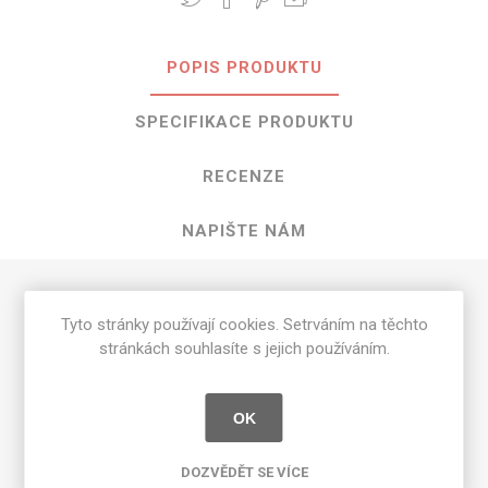
POPIS PRODUKTU
SPECIFIKACE PRODUKTU
RECENZE
NAPIŠTE NÁM
HPL Oyster Grey o rozměrech 3050 mm
Tyto stránky používají cookies. Setrváním na těchto
x 1300 mm
stránkách souhlasíte s jejich používáním.
Dostupné tloušťky v [mm] a povrchové úpravy jsou
uvedeny v tabulce
OK
Matte 58 [MAT]
0.7
DOZVĚDĚT SE VÍCE