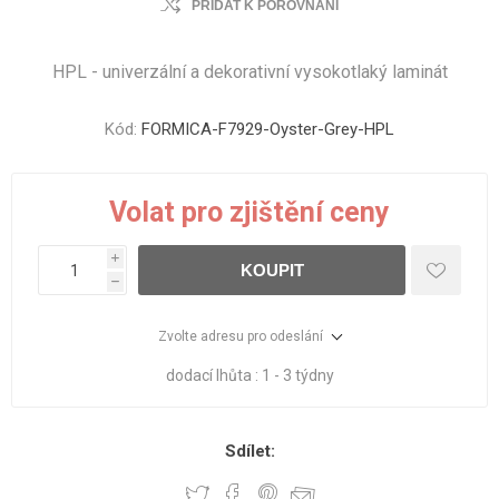
PŘIDAT K POROVNÁNÍ
HPL - univerzální a dekorativní vysokotlaký laminát
Kód:
FORMICA-F7929-Oyster-Grey-HPL
Volat pro zjištění ceny
i
KOUPIT
h
Zvolte adresu pro odeslání
dodací lhůta :
1 - 3 týdny
Sdílet: