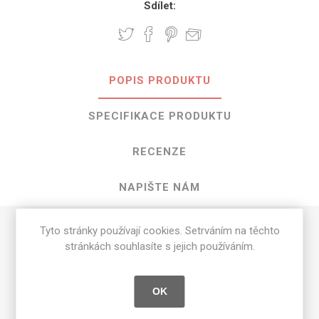
Sdílet:
POPIS PRODUKTU
SPECIFIKACE PRODUKTU
RECENZE
NAPIŠTE NÁM
Tyto stránky používají cookies. Setrváním na těchto
HPL Spectrum Yellow o rozměrech
stránkách souhlasíte s jejich používáním.
3050 mm x 1300 mm
Dostupné tloušťky v [mm] a povrchové úpravy jsou
OK
uvedeny v tabulce