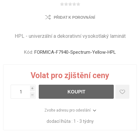
PŘIDAT K POROVNÁNÍ
HPL - univerzální a dekorativní vysokotlaký laminát
Kód:
FORMICA-F7940-Spectrum-Yellow-HPL
Volat pro zjištění ceny
i
KOUPIT
h
Zvolte adresu pro odeslání
dodací lhůta :
1 - 3 týdny