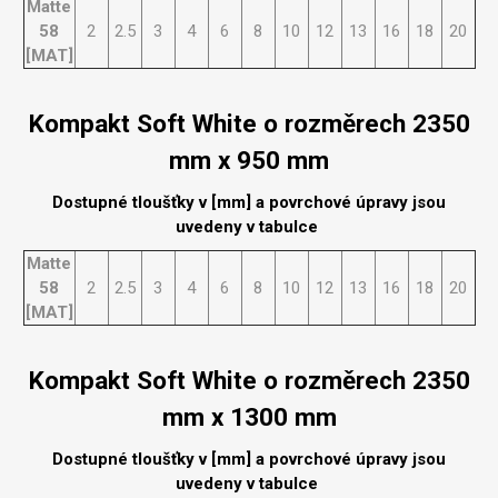
Matte
58
2
2.5
3
4
6
8
10
12
13
16
18
20
[MAT]
Kompakt Soft White o rozměrech 2350
mm x 950 mm
Dostupné tloušťky v [mm] a povrchové úpravy jsou
uvedeny v tabulce
Matte
58
2
2.5
3
4
6
8
10
12
13
16
18
20
[MAT]
Kompakt Soft White o rozměrech 2350
mm x 1300 mm
Dostupné tloušťky v [mm] a povrchové úpravy jsou
uvedeny v tabulce