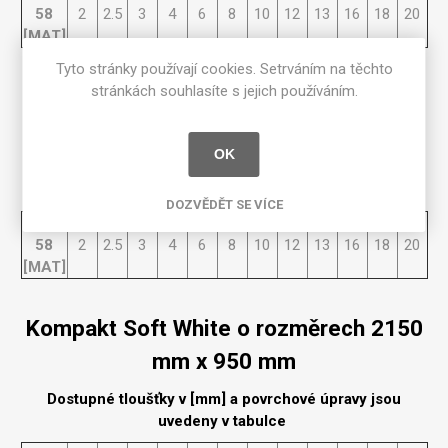
58
2
2.5
3
4
6
8
10
12
13
16
18
20
[MAT]
Tyto stránky používají cookies. Setrváním na těchto
stránkách souhlasíte s jejich používáním.
Kompakt Soft White o rozměrech 3660
mm x 1525 mm
OK
Dostupné tloušťky v [mm] a povrchové úpravy jsou
uvedeny v tabulce
DOZVĚDĚT SE VÍCE
Matte
58
2
2.5
3
4
6
8
10
12
13
16
18
20
[MAT]
Kompakt Soft White o rozměrech 2150
mm x 950 mm
Dostupné tloušťky v [mm] a povrchové úpravy jsou
uvedeny v tabulce