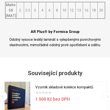
Matte
58
2
2.5
3
4
6
8
10
12
13
16
18
20
[MAT]
AR Plus® by Formica Group
Odolný vysoce lesklý laminát s vylepšenými povrchovými
vlastnostmi, mimořádně odolný proti opotřebení a oděru.
Související produkty
Vzorník skladové kolekce kompaktů
1 500 Kč bez DPH