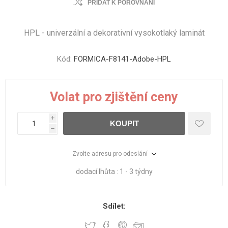
PŘIDAT K POROVNÁNÍ
HPL - univerzální a dekorativní vysokotlaký laminát
Kód:
FORMICA-F8141-Adobe-HPL
Volat pro zjištění ceny
i
KOUPIT
h
Zvolte adresu pro odeslání
dodací lhůta :
1 - 3 týdny
Sdílet: