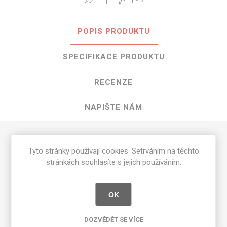
POPIS PRODUKTU
SPECIFIKACE PRODUKTU
RECENZE
NAPIŠTE NÁM
HPL Adobe o rozměrech 3050 mm x
Tyto stránky používají cookies. Setrváním na těchto
1300 mm
stránkách souhlasíte s jejich používáním.
Dostupné tloušťky v [mm] a povrchové úpravy jsou
uvedeny v tabulce
OK
Matte 58 [MAT]
0.7
DOZVĚDĚT SE VÍCE