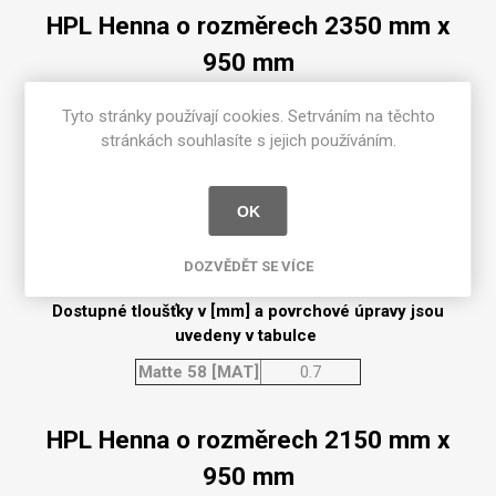
HPL Henna o rozměrech 2350 mm x
950 mm
Dostupné tloušťky v [mm] a povrchové úpravy jsou
Tyto stránky používají cookies. Setrváním na těchto
uvedeny v tabulce
stránkách souhlasíte s jejich používáním.
Matte 58 [MAT]
0.7
OK
HPL Henna o rozměrech 2350 mm x
1300 mm
DOZVĚDĚT SE VÍCE
Dostupné tloušťky v [mm] a povrchové úpravy jsou
uvedeny v tabulce
Matte 58 [MAT]
0.7
HPL Henna o rozměrech 2150 mm x
950 mm