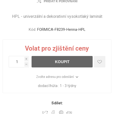
PŘIDAT K POROVNÁNÍ
HPL - univerzální a dekorativní vysokotlaký laminát
Kód:
FORMICA-F8239-Henna-HPL
Volat pro zjištění ceny
i
KOUPIT
h
Zvolte adresu pro odeslání
dodací lhůta :
1 - 3 týdny
Sdílet: