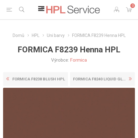
0
Domů
HPL
Uni barvy
FORMICA F8239 Henna HPL
FORMICA F8239 Henna HPL
Výrobce:
Formica
FORMICA F8238 BLUSH HPL
FORMICA F8240 LIQUID GLASS ...