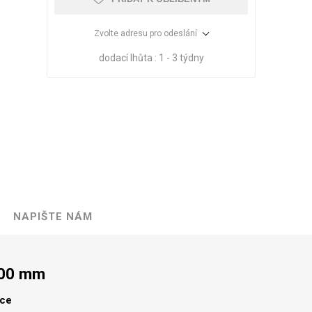
Zvolte adresu pro odeslání
dodací lhůta :
1 - 3 týdny
NAPIŠTE NÁM
VÉ
ABS
KAMENNÉ
OSTATNÍ
HRANY
DÝHY
Oleje Saicos
300 mm
Spojovací
materiál
lce