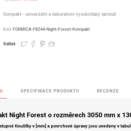
vé
Kompakt - univerzální a dekorativní vysokotlaký laminát
olné
m
Kód:
FORMICA-F8244-Night-Forest-Kompakt
m
ehydu
Sdílet:
ní
y
U
SPECIFIKACE PRODUKTU
RECENZE
AMINÁTY
HPL
PŘÍRODNÍ
RECYKLOVANÉ
NEHOŘLA
Uni barvy
Recyklovaný
Třída A
textil
kt Night Forest o rozměrech 3050 mm x 1
Dřevodekory
Třída B
Recyklovaný
Fantazijní
plast
stupné tloušťky v [mm] a povrchové úpravy jsou uvedeny v tabu
dekory