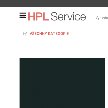
VŠECHNY KATEGORIE
MDF
Standard
Lehčené
S vysok
hustoto
Probarv