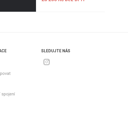
ACE
SLEDUJTE NÁS
upovat
 spojení