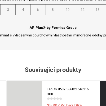
Rezign by
Planq
3
4
6
8
10
12
13
Valchromat
Dekodur
Arpa Fenix
AR Plus® by Formica Group
Viroc
aminát s vylepšenými povrchovými vlastnostmi, mimořádně odolný pr
Pollmeier
BauBuche
Oberflex
Thermax
Související produkty
Unilin
LabCo 8502 3660x1540x16
mm
25 307 Kč bez DPH