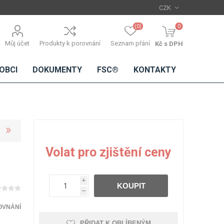
(0)
0
Můj účet
Produkty k porovnání
Seznam přání
Kč s DPH
OBCI
DOKUMENTY
FSC®
KONTAKTY
TŘÍSKOVÉ
DŘEVĚNÉ
IMITACE
DÝHY
Volat pro zjištění ceny
DESKY
BETONU
Standardní
dýhy
i
KOUPIT
Lamináty s
h
dřevěnou
dýhou
OVNÁNÍ
PŘIDAT K OBLÍBENÝM