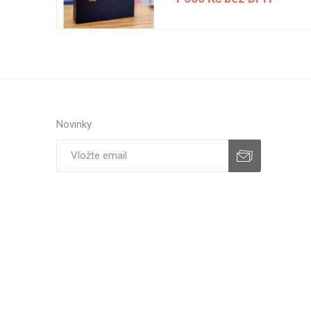
H
Novinky