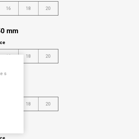
16
18
20
950 mm
lce
16
18
20
te s
950 mm
lce
16
18
20
300 mm
lce