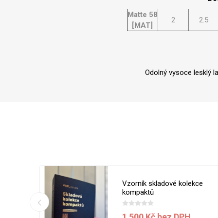
Matte 58
2
2.5
[MAT]
Odolný vysoce lesklý l
 5050 MT
Vzorník skladové kolekce
ílá
kompaktů
1 500 Kč bez DPH