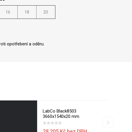
16
18
20
oti opotřebení a oděru.
LabCo Black8503
3660x1540x20 mm
28 205 Kč bez DPH