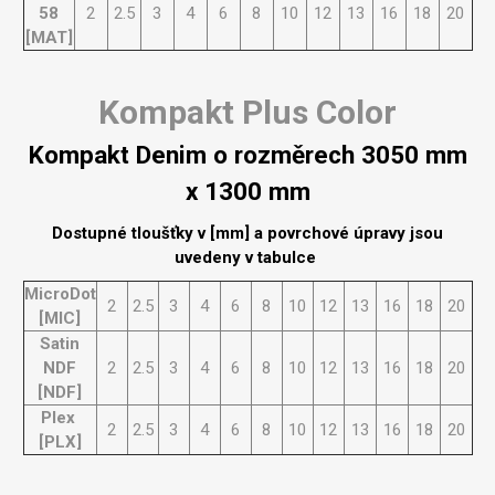
58
2
2.5
3
4
6
8
10
12
13
16
18
20
[MAT]
Kompakt Plus Color
Kompakt Denim o rozměrech 3050 mm
x 1300 mm
Dostupné tloušťky v [mm] a povrchové úpravy jsou
uvedeny v tabulce
MicroDot
2
2.5
3
4
6
8
10
12
13
16
18
20
[MIC]
Satin
NDF
2
2.5
3
4
6
8
10
12
13
16
18
20
[NDF]
Plex
2
2.5
3
4
6
8
10
12
13
16
18
20
[PLX]