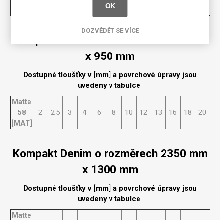
OK
[MAT]
DOZVĚDĚT SE VÍCE
Kompakt Denim o rozměrech 2350 mm
x 950 mm
Dostupné tloušťky v [mm] a povrchové úpravy jsou
uvedeny v tabulce
Matte
58
2
2.5
3
4
6
8
10
12
13
16
18
20
[MAT]
Kompakt Denim o rozměrech 2350 mm
x 1300 mm
Dostupné tloušťky v [mm] a povrchové úpravy jsou
uvedeny v tabulce
Matte