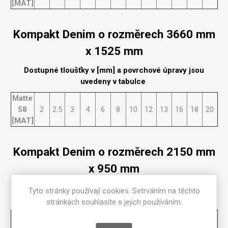
[MAT]
Kompakt Denim o rozměrech 3660 mm
x 1525 mm
Dostupné tloušťky v [mm] a povrchové úpravy jsou
uvedeny v tabulce
Matte
58
2
2.5
3
4
6
8
10
12
13
16
18
20
[MAT]
Kompakt Denim o rozměrech 2150 mm
x 950 mm
Dostupné tloušťky v [mm] a povrchové úpravy jsou
Tyto stránky používají cookies. Setrváním na těchto
uvedeny v tabulce
stránkách souhlasíte s jejich používáním.
Matte
58
2
2.5
3
4
6
8
10
12
13
16
18
20