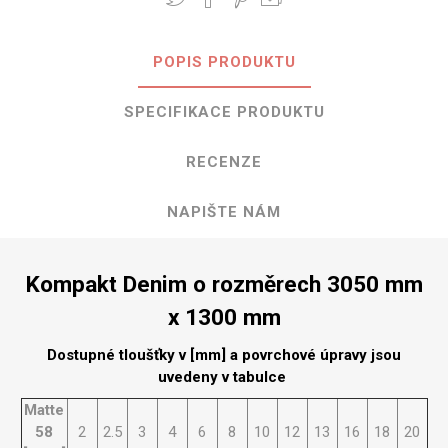
POPIS PRODUKTU
SPECIFIKACE PRODUKTU
RECENZE
NAPIŠTE NÁM
Kompakt Denim o rozměrech 3050 mm
x 1300 mm
Dostupné tloušťky v [mm] a povrchové úpravy jsou
uvedeny v tabulce
Matte
58
2
2.5
3
4
6
8
10
12
13
16
18
20