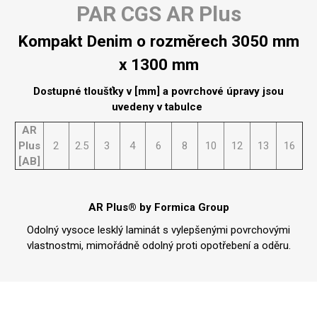
PAR CGS AR Plus
Kompakt Denim o rozměrech 3050 mm
x 1300 mm
Dostupné tloušťky v [mm] a povrchové úpravy jsou
uvedeny v tabulce
AR
Plus
2
2.5
3
4
6
8
10
12
13
16
[AB]
AR Plus® by Formica Group
Odolný vysoce lesklý laminát s vylepšenými povrchovými
vlastnostmi, mimořádně odolný proti opotřebení a oděru.