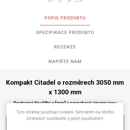
POPIS PRODUKTU
SPECIFIKACE PRODUKTU
RECENZE
NAPIŠTE NÁM
Kompakt Citadel o rozměrech 3050 mm
x 1300 mm
Dostupné tloušťky v [mm] a povrchové úpravy jsou
uvedeny v tabulce
Tyto stránky používají cookies. Setrváním na těchto
stránkách souhlasíte s jejich používáním.
Matte
58
2
2.5
3
4
6
8
10
12
13
16
18
20