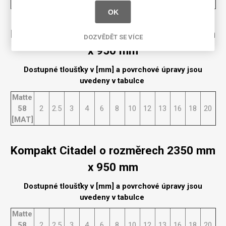
[MAT]
OK
Kompakt Citadel o rozměrech 2150 mm
DOZVĚDĚT SE VÍCE
x 950 mm
Dostupné tloušťky v [mm] a povrchové úpravy jsou
uvedeny v tabulce
Matte
58
2
2.5
3
4
6
8
10
12
13
16
18
20
[MAT]
Kompakt Citadel o rozměrech 2350 mm
x 950 mm
Dostupné tloušťky v [mm] a povrchové úpravy jsou
uvedeny v tabulce
Matte
58
2
2.5
3
4
6
8
10
12
13
16
18
20