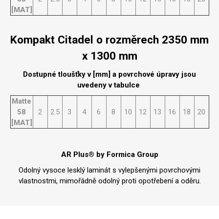
[MAT]
Kompakt Citadel o rozměrech 2350 mm
x 1300 mm
Dostupné tloušťky v [mm] a povrchové úpravy jsou
uvedeny v tabulce
Matte
58
2
2.5
3
4
6
8
10
12
13
16
18
20
[MAT]
AR Plus® by Formica Group
Odolný vysoce lesklý laminát s vylepšenými povrchovými
vlastnostmi, mimořádně odolný proti opotřebení a oděru.