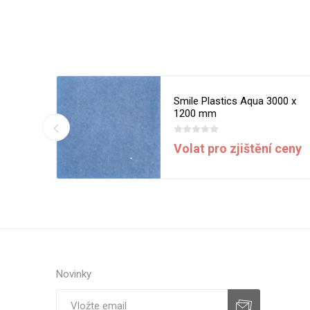
d 3000 x
Smile Plastics Aqua 3000 x
1200 mm
í ceny
Volat pro zjištění ceny
Novinky