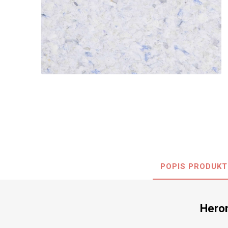
Nehořla
Vlhkuod
S nízký
obsahe
formald
K laková
MDF
kompakt
POPIS PRODUKT
KOVOL
Měděné
Brus
Hero
Zrcadlo