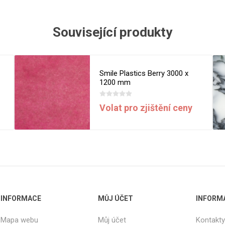
Rezign by
Planq
Valchromat
Související produkty
Dekodur
Arpa Fenix
Smile Plastics Berry 3000 x
Viroc
1200 mm
Pollmeier
BauBuche
Volat pro zjištění ceny
Oberflex
Thermax
Unilin
INFORMACE
MŮJ ÚČET
INFORM
Mapa webu
Můj účet
Kontakty