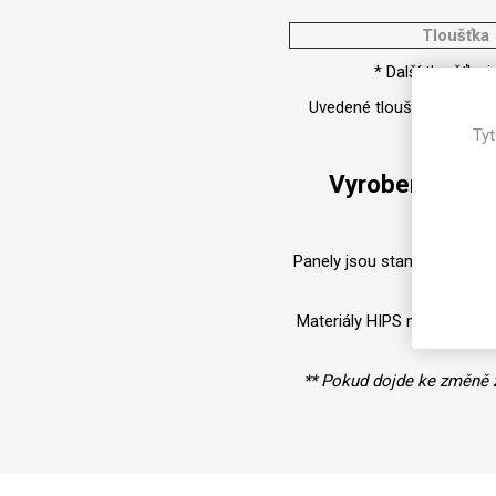
Magneti
Tloušťka
Reliéfní
* Další tloušťky
Bezotis
Uvedené tloušťky jsou nom
Odolné p
Tyt
poškráb
Vyrobeno z 10
Panely jsou standardně dod
dodat ta
Materiály HIPS mohou při v
** Pokud dojde ke změně z
VÝPRO