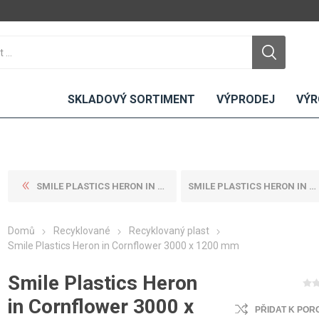
SKLADOVÝ SORTIMENT
VÝPRODEJ
VÝR
SMILE PLASTICS HERON IN CHE...
SMILE PLASTICS HERON IN DAF...
DTD
LAMINO
KOMPAKTY
CEMENTO
DESKY
Domů
Recyklované
Recyklovaný plast
ní
Standardní
Uni barvy
Interiérové
Smile Plastics Heron in Cornflower 3000 x 1200 mm
Nehořlavé
Dřevodekory
Exteriérové
Smile Plastics Heron
ou
Vlhkuodolné
Fantazijní
Laboratorní
u
dekory
MDF
in Cornflower 3000 x
PŘIDAT K POR
ené
Bezotiskové
kompakt