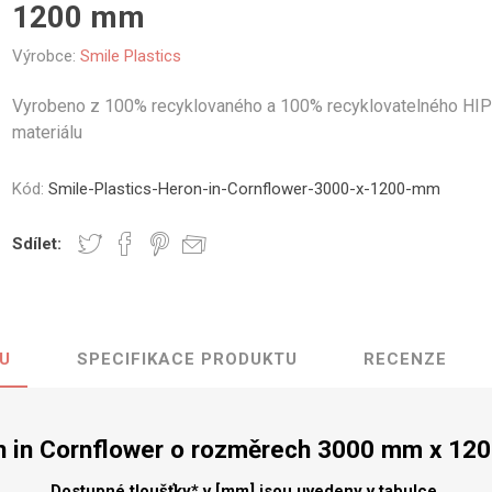
1200 mm
vé
Výrobce:
Smile Plastics
olné
m
Vyrobeno z 100% recyklovaného a 100% recyklovatelného HI
m
materiálu
ehydu
ní
Kód:
Smile-Plastics-Heron-in-Cornflower-3000-x-1200-mm
y
Sdílet:
U
SPECIFIKACE PRODUKTU
RECENZE
AMINÁTY
HPL
PŘÍRODNÍ
RECYKLOVANÉ
NEHOŘLA
Uni barvy
Recyklovaný
Třída A
textil
Dřevodekory
Třída B
n in Cornflower o rozměrech 3000 mm x 12
Recyklovaný
Fantazijní
plast
dekory
Dostupné tloušťky* v [mm] jsou uvedeny v tabulce