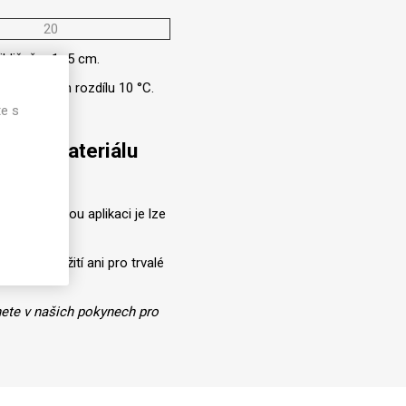
20
ibližně o 1–5 cm.
i teplotním rozdílu 10 °C.
te s
HIPS materiálu
 zamýšlenou aplikaci je lze
jednávce.
ovní použití ani pro trvalé
nete v našich pokynech pro