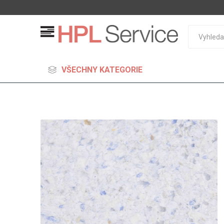
VŠECHNY KATEGORIE
MDF
Standard
Lehčené
S vysok
hustoto
Probarv