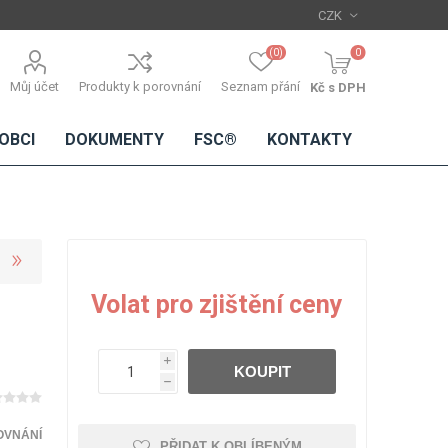
(0)
0
Můj účet
Produkty k porovnání
Seznam přání
Kč s DPH
OBCI
DOKUMENTY
FSC®
KONTAKTY
TŘÍSKOVÉ
DŘEVĚNÉ
IMITACE
DÝHY
Volat pro zjištění ceny
DESKY
BETONU
Standardní
dýhy
i
KOUPIT
Lamináty s
h
dřevěnou
dýhou
OVNÁNÍ
PŘIDAT K OBLÍBENÝM