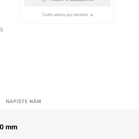
Zvolte adresu pro odeslání
PS
NAPIŠTE NÁM
VÉ
ABS
KAMENNÉ
OSTATNÍ
HRANY
DÝHY
Oleje Saicos
Spojovací
00 mm
materiál