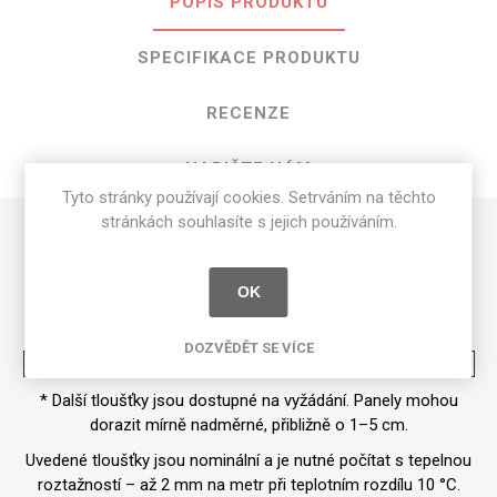
POPIS PRODUKTU
SPECIFIKACE PRODUKTU
RECENZE
NAPIŠTE NÁM
Tyto stránky používají cookies. Setrváním na těchto
stránkách souhlasíte s jejich používáním.
Heron in Daffodil o rozměrech 3000
mm x 1200 mm
OK
Dostupné tloušťky* v [mm] jsou uvedeny v tabulce
DOZVĚDĚT SE VÍCE
Tloušťka
12
20
* Další tloušťky jsou dostupné na vyžádání. Panely mohou
dorazit mírně nadměrné, přibližně o 1–5 cm.
Uvedené tloušťky jsou nominální a je nutné počítat s tepelnou
roztažností – až 2 mm na metr při teplotním rozdílu 10 °C.