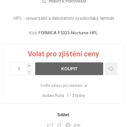
PŘIDAT K POROVNÁNÍ
HPL - univerzální a dekorativní vysokotlaký laminát
Kód:
FORMICA-F5323-Nocturne-HPL
Volat pro zjištění ceny
i
KOUPIT
h
Zvolte adresu pro odeslání
dodací lhůta :
1 - 3 týdny
Sdílet: