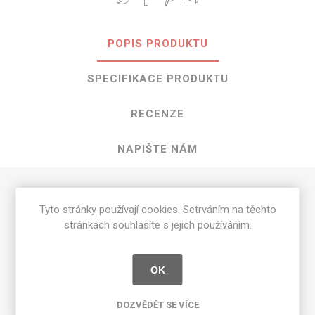
POPIS PRODUKTU
SPECIFIKACE PRODUKTU
RECENZE
NAPIŠTE NÁM
HPL Nocturne o rozměrech 3050 mm x
Tyto stránky používají cookies. Setrváním na těchto
1300 mm
stránkách souhlasíte s jejich používáním.
Dostupné tloušťky v [mm] a povrchové úpravy jsou
uvedeny v tabulce
OK
Matte 58 [MAT]
0.7
DOZVĚDĚT SE VÍCE