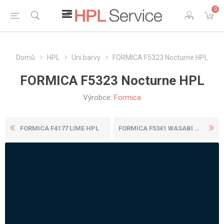
0
Domů
HPL
Uni barvy
FORMICA F5323 Nocturne HPL
FORMICA F5323 Nocturne HPL
Výrobce:
Formica
FORMICA F4177 LIME HPL
FORMICA F5341 WASABI HPL