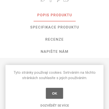
POPIS PRODUKTU
SPECIFIKACE PRODUKTU
RECENZE
NAPIŠTE NÁM
HPL Wasabi o rozměrech 3050 mm x
Tyto stránky používají cookies. Setrváním na těchto
1300 mm
stránkách souhlasíte s jejich používáním.
Dostupné tloušťky v [mm] a povrchové úpravy jsou
uvedeny v tabulce
OK
Matte 58 [MAT]
0.7
DOZVĚDĚT SE VÍCE