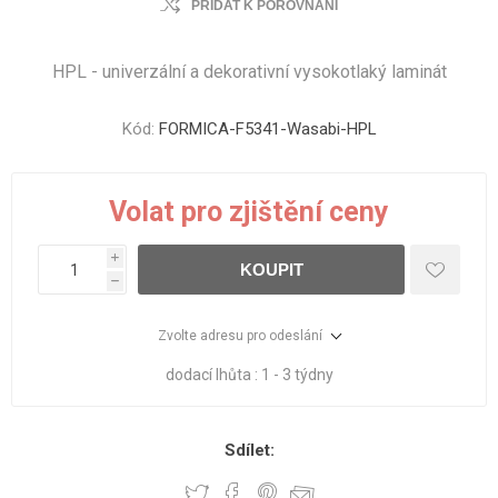
PŘIDAT K POROVNÁNÍ
HPL - univerzální a dekorativní vysokotlaký laminát
Kód:
FORMICA-F5341-Wasabi-HPL
Volat pro zjištění ceny
i
KOUPIT
h
Zvolte adresu pro odeslání
dodací lhůta :
1 - 3 týdny
Sdílet: