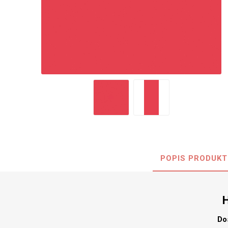
Nehořla
Vlhkuod
S nízký
obsahe
formald
K laková
MDF
kompakt
POPIS PRODUKT
KOVOL
Měděné
Brus
Zrcadlo
Do