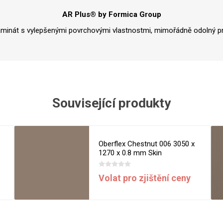
Rezign by
Planq
AR Plus® by Formica Group
Valchromat
aminát s vylepšenými povrchovými vlastnostmi, mimořádně odolný pr
Dekodur
Arpa Fenix
Viroc
Pollmeier
BauBuche
Související produkty
Oberflex
Thermax
Oberflex Chestnut 006 3050 x
Unilin
1270 x 0.8 mm Skin
Volat pro zjištění ceny