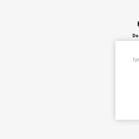
Magneti
Reliéfní
Bezotis
Odolné p
Do
poškráb
Tyt
Do
Do
VÝPRO