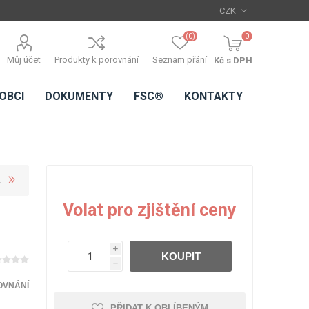
(0)
0
Můj účet
Produkty k porovnání
Seznam přání
Kč s DPH
OBCI
DOKUMENTY
FSC®
KONTAKTY
L
TŘÍSKOVÉ
DŘEVĚNÉ
IMITACE
DÝHY
Volat pro zjištění ceny
DESKY
BETONU
Standardní
dýhy
i
KOUPIT
Lamináty s
h
dřevěnou
dýhou
OVNÁNÍ
PŘIDAT K OBLÍBENÝM