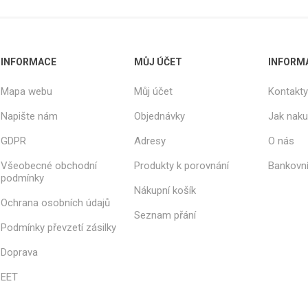
INFORMACE
MŮJ ÚČET
INFORM
Mapa webu
Můj účet
Kontakty
Napište nám
Objednávky
Jak nak
GDPR
Adresy
O nás
Všeobecné obchodní
Produkty k porovnání
Bankovní
podmínky
Nákupní košík
Ochrana osobních údajů
Seznam přání
Podmínky převzetí zásilky
Doprava
EET