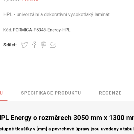
vé
HPL - univerzální a dekorativní vysokotlaký laminát
olné
m
Kód:
FORMICA-F5348-Energy-HPL
m
ehydu
Sdílet:
ní
y
U
SPECIFIKACE PRODUKTU
RECENZE
AMINÁTY
HPL
PŘÍRODNÍ
RECYKLOVANÉ
NEHOŘLA
Uni barvy
Recyklovaný
Třída A
textil
HPL Energy o rozměrech 3050 mm x 1300 m
Dřevodekory
Třída B
Recyklovaný
Fantazijní
plast
stupné tloušťky v [mm] a povrchové úpravy jsou uvedeny v tabu
dekory