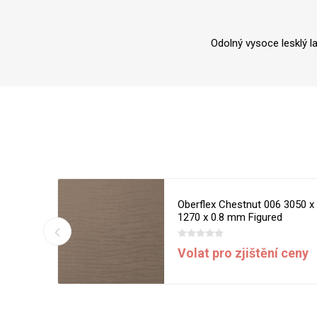
Odolný vysoce lesklý l
6 3050 x
Oberflex Chestnut 006 3050 x
d
1270 x 0.8 mm Figured
í ceny
Volat pro zjištění ceny