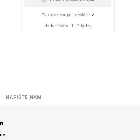
Zvolte adresu pro odeslání
dodací lhůta :
1 - 3 týdny
NAPIŠTE NÁM
VÉ
ABS
KAMENNÉ
OSTATNÍ
HRANY
DÝHY
Oleje Saicos
m
Spojovací
materiál
lce