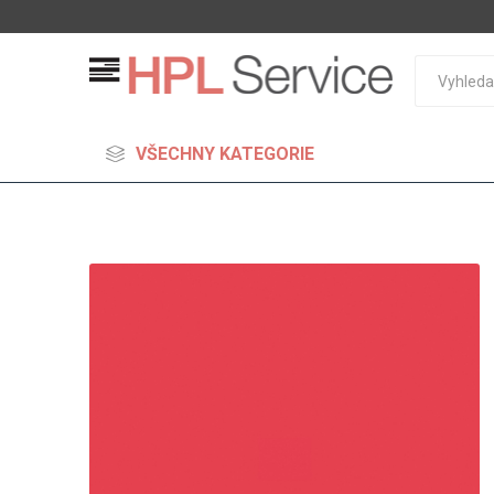
VŠECHNY KATEGORIE
MDF
Standard
Lehčené
S vysok
hustoto
Probarv