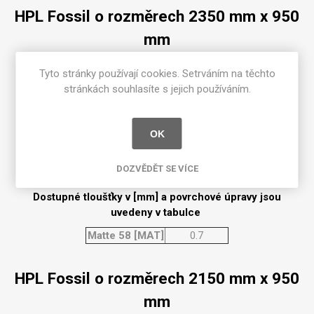
HPL Fossil o rozměrech 2350 mm x 950
mm
Dostupné tloušťky v [mm] a povrchové úpravy jsou
Tyto stránky používají cookies. Setrváním na těchto
uvedeny v tabulce
stránkách souhlasíte s jejich používáním.
Matte 58 [MAT]
0.7
OK
HPL Fossil o rozměrech 2350 mm x
1300 mm
DOZVĚDĚT SE VÍCE
Dostupné tloušťky v [mm] a povrchové úpravy jsou
uvedeny v tabulce
Matte 58 [MAT]
0.7
HPL Fossil o rozměrech 2150 mm x 950
mm