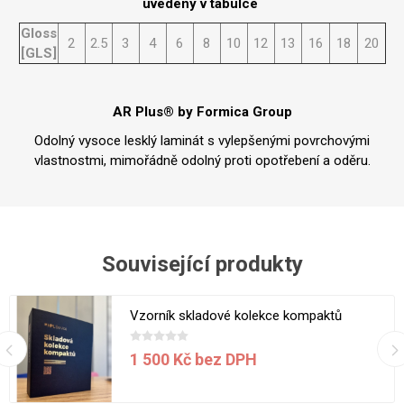
uvedeny v tabulce
Gloss
2
2.5
3
4
6
8
10
12
13
16
18
20
[GLS]
AR Plus® by Formica Group
Odolný vysoce lesklý laminát s vylepšenými povrchovými
vlastnostmi, mimořádně odolný proti opotřebení a oděru.
Související produkty
Vzorník skladové kolekce kompaktů
1 500 Kč bez DPH