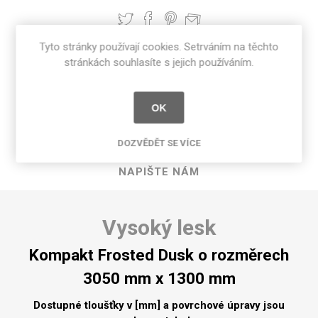
Tyto stránky používají cookies. Setrváním na těchto
stránkách souhlasíte s jejich používáním.
POPIS PRODUKTU
SPECIFIKACE PRODUKTU
OK
RECENZE
DOZVĚDĚT SE VÍCE
NAPIŠTE NÁM
Vysoký lesk
Kompakt Frosted Dusk o rozměrech
3050 mm x 1300 mm
Dostupné tloušťky v [mm] a povrchové úpravy jsou