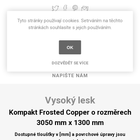
Tyto stránky používají cookies. Setrváním na těchto
stránkách souhlasíte s jejich používáním.
POPIS PRODUKTU
SPECIFIKACE PRODUKTU
OK
RECENZE
DOZVĚDĚT SE VÍCE
NAPIŠTE NÁM
Vysoký lesk
Kompakt Frosted Copper o rozměrech
3050 mm x 1300 mm
Dostupné tloušťky v [mm] a povrchové úpravy jsou