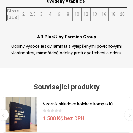
uvedeny v tabulce
Gloss
2
2.5
3
4
6
8
10
12
13
16
18
20
[GLS]
AR Plus® by Formica Group
Odolný vysoce lesklý laminát s vylepšenými povrchovými
vlastnostmi, mimořádně odolný proti opotřebení a oděru.
Související produkty
Vzorník skladové kolekce kompaktů
1 500 Kč bez DPH