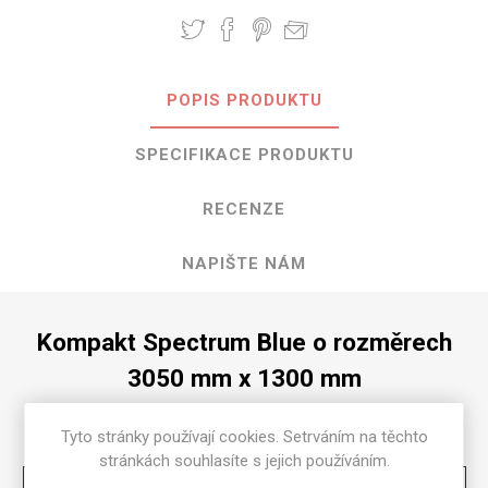
POPIS PRODUKTU
SPECIFIKACE PRODUKTU
RECENZE
NAPIŠTE NÁM
Kompakt Spectrum Blue o rozměrech
3050 mm x 1300 mm
Dostupné tloušťky v [mm] a povrchové úpravy jsou
Tyto stránky používají cookies. Setrváním na těchto
uvedeny v tabulce
stránkách souhlasíte s jejich používáním.
Matte