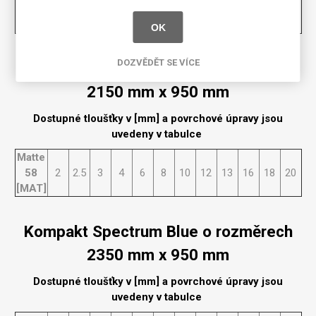
58
2
2.5
3
4
6
8
10
12
13
16
18
20
[MAT]
OK
DOZVĚDĚT SE VÍCE
Kompakt Spectrum Blue o rozměrech
2150 mm x 950 mm
Dostupné tloušťky v [mm] a povrchové úpravy jsou
uvedeny v tabulce
Matte
58
2
2.5
3
4
6
8
10
12
13
16
18
20
[MAT]
Kompakt Spectrum Blue o rozměrech
2350 mm x 950 mm
Dostupné tloušťky v [mm] a povrchové úpravy jsou
uvedeny v tabulce