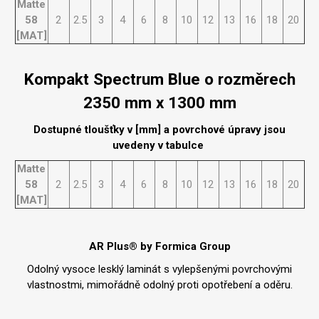
Matte
58
2
2.5
3
4
6
8
10
12
13
16
18
20
[MAT]
Kompakt Spectrum Blue o rozměrech
2350 mm x 1300 mm
Dostupné tloušťky v [mm] a povrchové úpravy jsou
uvedeny v tabulce
Matte
58
2
2.5
3
4
6
8
10
12
13
16
18
20
[MAT]
AR Plus® by Formica Group
Odolný vysoce lesklý laminát s vylepšenými povrchovými
vlastnostmi, mimořádně odolný proti opotřebení a oděru.