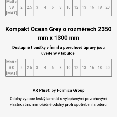
Matte
58
2
2.5
3
4
6
8
10
12
13
16
18
20
[MAT]
Kompakt Ocean Grey o rozměrech 2350
mm x 1300 mm
Dostupné tloušťky v [mm] a povrchové úpravy jsou
uvedeny v tabulce
Matte
58
2
2.5
3
4
6
8
10
12
13
16
18
20
[MAT]
AR Plus® by Formica Group
Odolný vysoce lesklý laminát s vylepšenými povrchovými
vlastnostmi, mimořádně odolný proti opotřebení a oděru.