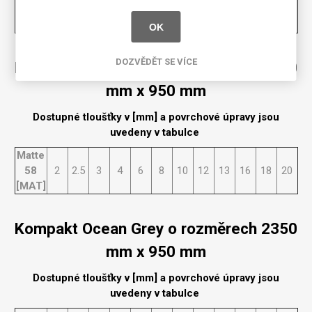
58
2
2.5
3
4
6
8
10
12
13
16
18
20
[MAT]
OK
DOZVĚDĚT SE VÍCE
Kompakt Ocean Grey o rozměrech 2150
mm x 950 mm
Dostupné tloušťky v [mm] a povrchové úpravy jsou
uvedeny v tabulce
Matte
58
2
2.5
3
4
6
8
10
12
13
16
18
20
[MAT]
Kompakt Ocean Grey o rozměrech 2350
mm x 950 mm
Dostupné tloušťky v [mm] a povrchové úpravy jsou
uvedeny v tabulce