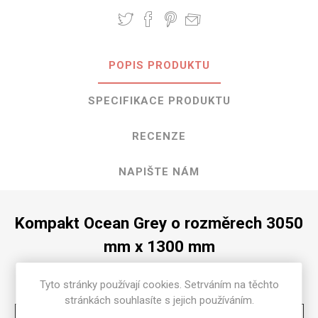
POPIS PRODUKTU
SPECIFIKACE PRODUKTU
RECENZE
NAPIŠTE NÁM
Kompakt Ocean Grey o rozměrech 3050
mm x 1300 mm
Dostupné tloušťky v [mm] a povrchové úpravy jsou
Tyto stránky používají cookies. Setrváním na těchto
uvedeny v tabulce
stránkách souhlasíte s jejich používáním.
Matte