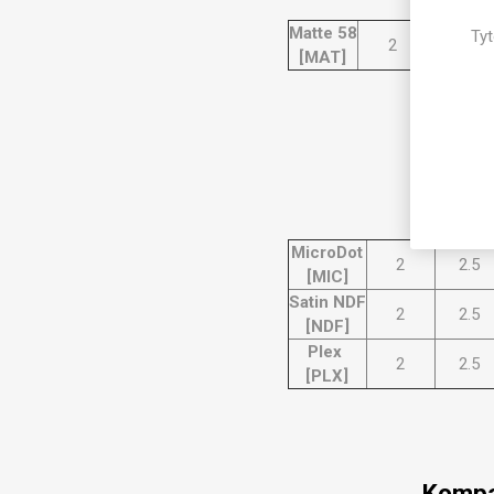
Matte 58
Tyt
2
2.5
[MAT]
Kompa
Do
MicroDot
2
2.5
[MIC]
Satin NDF
2
2.5
[NDF]
Plex
2
2.5
[PLX]
Kompa