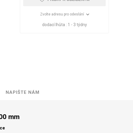
Zvolte adresu pro odeslání
dodací lhůta :
1 - 3 týdny
NAPIŠTE NÁM
VÉ
ABS
KAMENNÉ
OSTATNÍ
HRANY
DÝHY
Oleje Saicos
300 mm
Spojovací
materiál
lce