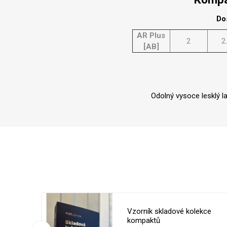
Do
AR Plus
2
2
[AB]
Odolný vysoce lesklý l
 5050 MT
Vzorník skladové kolekce
ílá
kompaktů