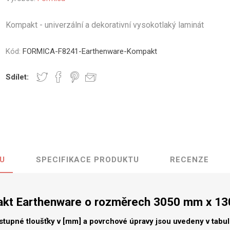
vé
Kompakt - univerzální a dekorativní vysokotlaký laminát
olné
m
Kód:
FORMICA-F8241-Earthenware-Kompakt
m
ehydu
Sdílet:
ní
y
U
SPECIFIKACE PRODUKTU
RECENZE
AMINÁTY
HPL
PŘÍRODNÍ
RECYKLOVANÉ
NEHOŘLA
Uni barvy
Recyklovaný
Třída A
textil
kt Earthenware o rozměrech 3050 mm x 1
Dřevodekory
Třída B
Recyklovaný
Fantazijní
plast
stupné tloušťky v [mm] a povrchové úpravy jsou uvedeny v tabu
dekory