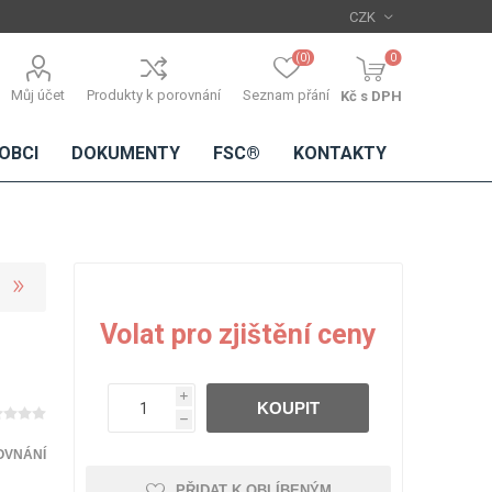
(0)
0
Můj účet
Produkty k porovnání
Seznam přání
Kč s DPH
OBCI
DOKUMENTY
FSC®
KONTAKTY
TŘÍSKOVÉ
DŘEVĚNÉ
IMITACE
DÝHY
Volat pro zjištění ceny
DESKY
BETONU
Standardní
dýhy
i
KOUPIT
Lamináty s
h
dřevěnou
dýhou
OVNÁNÍ
PŘIDAT K OBLÍBENÝM