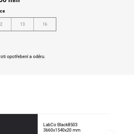
lce
2
13
16
oti opotřebení a oděru.
LabCo Black8503
3660x1540x20 mm