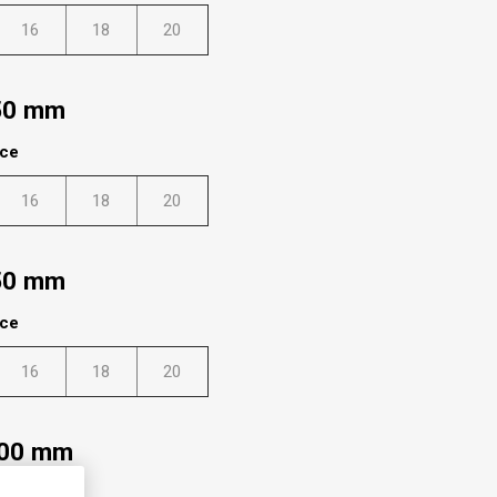
16
18
20
950 mm
lce
16
18
20
950 mm
lce
16
18
20
300 mm
lce