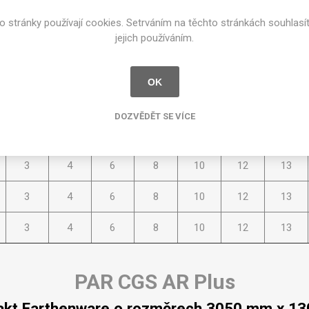
Rezign by
Planq
o stránky používají cookies. Setrváním na těchto stránkách souhlasí
3
4
6
8
10
12
13
Valchromat
jejich používáním.
Dekodur
Kompakt Plus Color
Arpa Fenix
OK
Viroc
kt Earthenware o rozměrech 3050 mm x 1
DOZVĚDĚT SE VÍCE
Pollmeier
stupné tloušťky v [mm] a povrchové úpravy jsou uvedeny v tabu
BauBuche
Oberflex
3
4
6
8
10
12
13
Thermax
3
4
6
8
10
12
13
Unilin
3
4
6
8
10
12
13
PAR CGS AR Plus
kt Earthenware o rozměrech 3050 mm x 1