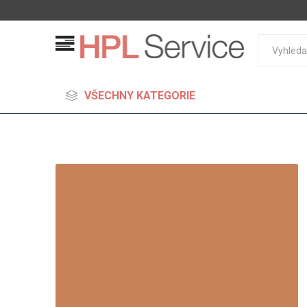
VŠECHNY KATEGORIE
MDF
Standard
Lehčené
S vysok
hustoto
Probarv