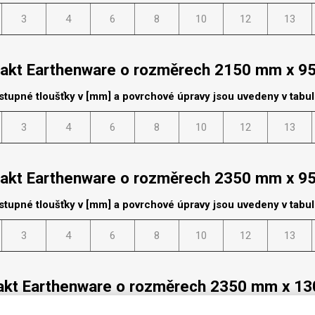
cké
3
4
6
8
10
12
13
Kovolamináty
Probarvené
kové
Bezotiskové
kt Earthenware o rozměrech 2150 mm x 
roti
ání
Protitažné
stupné tloušťky v [mm] a povrchové úpravy jsou uvedeny v tabu
Lamináty s
ekologickou
3
4
6
8
10
12
13
pryskyřicí
Lamináty s
recyklovanou
kt Earthenware o rozměrech 2350 mm x 
kůží
stupné tloušťky v [mm] a povrchové úpravy jsou uvedeny v tabu
3
4
6
8
10
12
13
DEJ
FSC®
DOKUMENTY
kt Earthenware o rozměrech 2350 mm x 1
imi-beton
stupné tloušťky v [mm] a povrchové úpravy jsou uvedeny v tabu