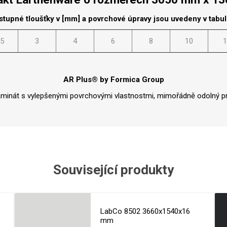
stupné tloušťky v [mm] a povrchové úpravy jsou uvedeny v tabu
.5
3
4
6
8
10
1
AR Plus® by Formica Group
aminát s vylepšenými povrchovými vlastnostmi, mimořádně odolný pr
Související produkty
LabCo 8502 3660x1540x16
mm