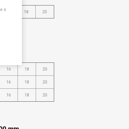
te s
16
18
20
300 mm
lce
16
18
20
16
18
20
16
18
20
300 mm