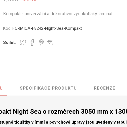
vé
Kompakt - univerzální a dekorativní vysokotlaký laminát
olné
m
Kód:
FORMICA-F8242-Night-Sea-Kompakt
m
ehydu
Sdílet:
ní
y
U
SPECIFIKACE PRODUKTU
RECENZE
AMINÁTY
HPL
PŘÍRODNÍ
RECYKLOVANÉ
NEHOŘLA
Uni barvy
Recyklovaný
Třída A
textil
akt Night Sea o rozměrech 3050 mm x 13
Dřevodekory
Třída B
Recyklovaný
Fantazijní
plast
stupné tloušťky v [mm] a povrchové úpravy jsou uvedeny v tabu
dekory