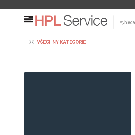
VŠECHNY KATEGORIE
MDF
Standard
Lehčené
S vysok
hustoto
Probarv