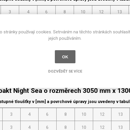
Rezign by
Planq
3
4
6
8
10
12
13
Valchromat
Dekodur
akt Night Sea o rozměrech 2350 mm x 13
o stránky používají cookies. Setrváním na těchto stránkách souhlasí
Arpa Fenix
jejich používáním.
Viroc
stupné tloušťky v [mm] a povrchové úpravy jsou uvedeny v tabu
Pollmeier
3
4
6
8
10
12
13
BauBuche
OK
Oberflex
DOZVĚDĚT SE VÍCE
Thermax
Kompakt Plus Color
Unilin
akt Night Sea o rozměrech 3050 mm x 13
stupné tloušťky v [mm] a povrchové úpravy jsou uvedeny v tabu
3
4
6
8
10
12
13
3
4
6
8
10
12
13