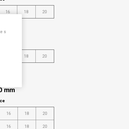
16
18
20
00 mm
te s
lce
16
18
20
00 mm
lce
16
18
20
16
18
20