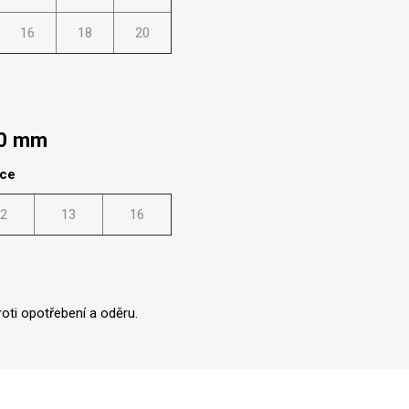
16
18
20
00 mm
lce
2
13
16
oti opotřebení a oděru.