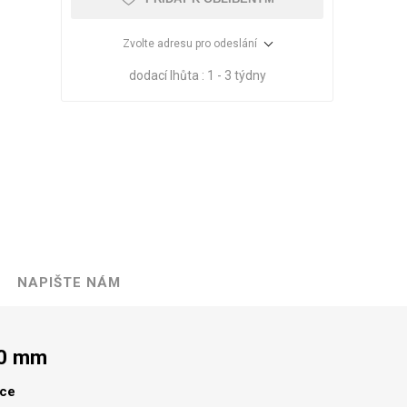
Zvolte adresu pro odeslání
dodací lhůta :
1 - 3 týdny
NAPIŠTE NÁM
VÉ
ABS
KAMENNÉ
OSTATNÍ
HRANY
DÝHY
Oleje Saicos
00 mm
Spojovací
materiál
lce