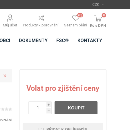
(0)
0
Můj účet
Produkty k porovnání
Seznam přání
Kč s DPH
OBCI
DOKUMENTY
FSC®
KONTAKTY
TŘÍSKOVÉ
DŘEVĚNÉ
IMITACE
DÝHY
Volat pro zjištění ceny
DESKY
BETONU
Standardní
dýhy
i
KOUPIT
Lamináty s
h
dřevěnou
dýhou
OVNÁNÍ
PŘIDAT K OBLÍBENÝM