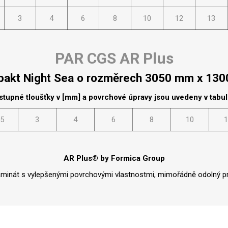
3
4
6
8
10
12
13
PAR CGS AR Plus
akt Night Sea o rozměrech 3050 mm x 13
stupné tloušťky v [mm] a povrchové úpravy jsou uvedeny v tabu
.5
3
4
6
8
10
1
AR Plus® by Formica Group
aminát s vylepšenými povrchovými vlastnostmi, mimořádně odolný pr