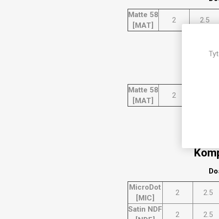
Matte 58
2
2.5
[MAT]
Komp
Tyt
Do
Matte 58
2
2.5
[MAT]
Komp
Do
MicroDot
2
2.5
[MIC]
Satin NDF
2
2.5