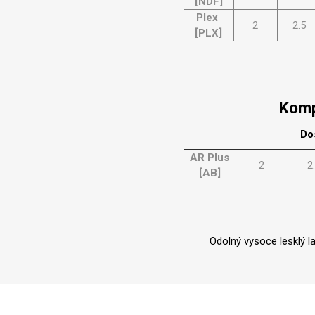
[NDF]
Plex
2
2.5
[PLX]
Komp
Do
AR Plus
2
2
[AB]
Odolný vysoce lesklý l