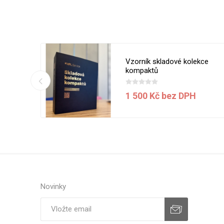
 5050 MT
Vzorník skladové kolekce
ílá
kompaktů
1 500 Kč bez DPH
H
Novinky