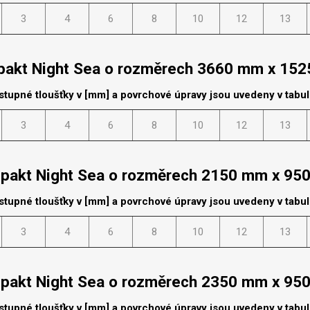
cké
3
4
6
8
10
12
13
Kovolamináty
Probarvené
kové
Bezotiskové
akt Night Sea o rozměrech 3660 mm x 15
roti
ání
Protitažné
stupné tloušťky v [mm] a povrchové úpravy jsou uvedeny v tabu
Lamináty s
ekologickou
3
4
6
8
10
12
13
pryskyřicí
Lamináty s
recyklovanou
pakt Night Sea o rozměrech 2150 mm x 95
kůží
stupné tloušťky v [mm] a povrchové úpravy jsou uvedeny v tabu
3
4
6
8
10
12
13
DEJ
FSC®
DOKUMENTY
pakt Night Sea o rozměrech 2350 mm x 95
imi-beton
stupné tloušťky v [mm] a povrchové úpravy jsou uvedeny v tabu