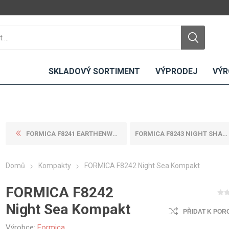
SKLADOVÝ SORTIMENT
VÝPRODEJ
VÝR
FORMICA F8241 EARTHENWARE K...
FORMICA F8243 NIGHT SHADE K...
DTD
LAMINO
KOMPAKTY
CEMENTO
DESKY
Domů
Kompakty
FORMICA F8242 Night Sea Kompakt
ní
Standardní
Uni barvy
Interiérové
Nehořlavé
Dřevodekory
Exteriérové
FORMICA F8242
ou
Vlhkuodolné
Fantazijní
Laboratorní
Night Sea Kompakt
u
dekory
PŘIDAT K POR
MDF
ené
Bezotiskové
kompakt
Výrobce:
Formica