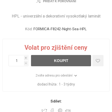
PŘIDAT K POROVNÁNÍ
HPL - univerzální a dekorativní vysokotlaký laminát
Kód:
FORMICA-F8242-Night-Sea-HPL
Volat pro zjištění ceny
i
KOUPIT
h
Zvolte adresu pro odeslání
dodací lhůta :
1 - 3 týdny
Sdílet: