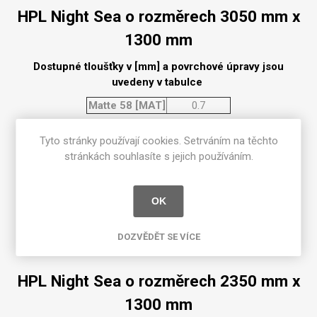
HPL Night Sea o rozměrech 3050 mm x
1300 mm
Dostupné tloušťky v [mm] a povrchové úpravy jsou
uvedeny v tabulce
Matte 58 [MAT]
0.7
Tyto stránky používají cookies. Setrváním na těchto
HPL Night Sea o rozměrech 2350 mm x
stránkách souhlasíte s jejich používáním.
950 mm
Dostupné tloušťky v [mm] a povrchové úpravy jsou
OK
uvedeny v tabulce
DOZVĚDĚT SE VÍCE
Matte 58 [MAT]
0.7
HPL Night Sea o rozměrech 2350 mm x
1300 mm