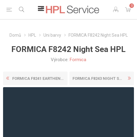
0
Domů
HPL
Uni barvy
FORMICA F8242 Night Sea HPL
FORMICA F8242 Night Sea HPL
Výrobce:
Formica
FORMICA F8241 EARTHENWARE H...
FORMICA F8243 NIGHT SHADE H...