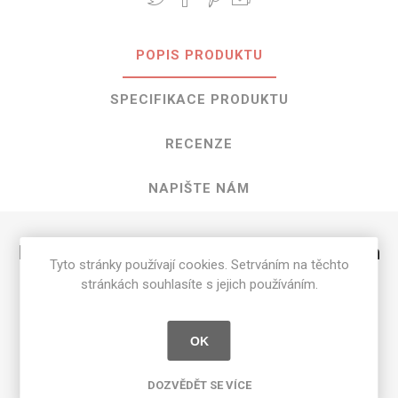
POPIS PRODUKTU
SPECIFIKACE PRODUKTU
RECENZE
NAPIŠTE NÁM
HPL Night Shade o rozměrech 3050 mm
Tyto stránky používají cookies. Setrváním na těchto
x 1300 mm
stránkách souhlasíte s jejich používáním.
Dostupné tloušťky v [mm] a povrchové úpravy jsou
uvedeny v tabulce
OK
Matte 58 [MAT]
0.7
DOZVĚDĚT SE VÍCE