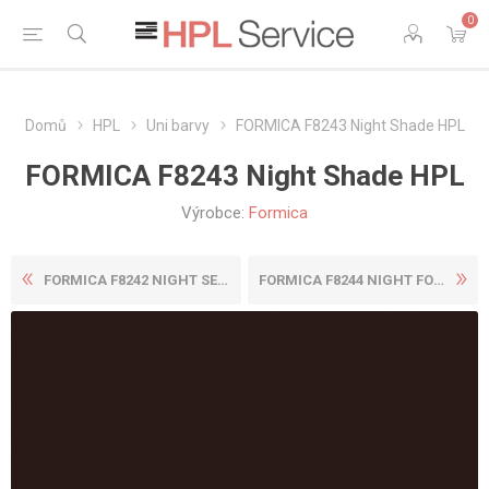
0
Domů
HPL
Uni barvy
FORMICA F8243 Night Shade HPL
FORMICA F8243 Night Shade HPL
Výrobce:
Formica
FORMICA F8242 NIGHT SEA HPL
FORMICA F8244 NIGHT FOREST ...