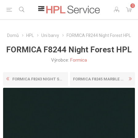
0
Domů
HPL
Uni barvy
FORMICA F8244 Night Forest HPL
FORMICA F8244 Night Forest HPL
Výrobce:
Formica
FORMICA F8243 NIGHT SHADE H...
FORMICA F8245 MARBLE GREEN ...