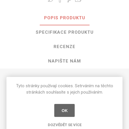
POPIS PRODUKTU
SPECIFIKACE PRODUKTU
RECENZE
NAPIŠTE NÁM
HPL Night Forest o rozměrech 3050
Tyto stránky používají cookies. Setrváním na těchto
mm x 1300 mm
stránkách souhlasíte s jejich používáním.
Dostupné tloušťky v [mm] a povrchové úpravy jsou
uvedeny v tabulce
OK
Matte 58 [MAT]
0.7
DOZVĚDĚT SE VÍCE