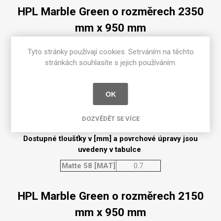
HPL Marble Green o rozměrech 2350
mm x 950 mm
Dostupné tloušťky v [mm] a povrchové úpravy jsou
Tyto stránky používají cookies. Setrváním na těchto
uvedeny v tabulce
stránkách souhlasíte s jejich používáním.
Matte 58 [MAT]
0.7
OK
HPL Marble Green o rozměrech 2350
mm x 1300 mm
DOZVĚDĚT SE VÍCE
Dostupné tloušťky v [mm] a povrchové úpravy jsou
uvedeny v tabulce
Matte 58 [MAT]
0.7
HPL Marble Green o rozměrech 2150
mm x 950 mm