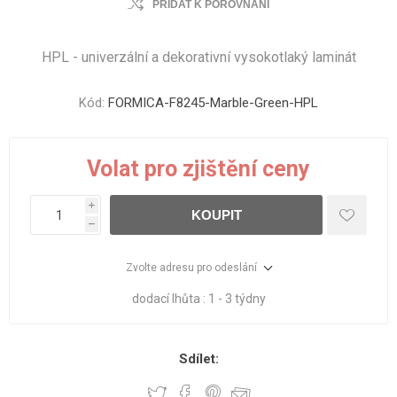
PŘIDAT K POROVNÁNÍ
HPL - univerzální a dekorativní vysokotlaký laminát
Kód:
FORMICA-F8245-Marble-Green-HPL
Volat pro zjištění ceny
i
KOUPIT
h
Zvolte adresu pro odeslání
dodací lhůta :
1 - 3 týdny
Sdílet: