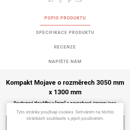
POPIS PRODUKTU
SPECIFIKACE PRODUKTU
RECENZE
NAPIŠTE NÁM
Kompakt Mojave o rozměrech 3050 mm
x 1300 mm
Dostupné tloušťky v [mm] a povrchové úpravy jsou
uvedeny v tabulce
Tyto stránky používají cookies. Setrváním na těchto
stránkách souhlasíte s jejich používáním.
Matte
58
2
2.5
3
4
6
8
10
12
13
16
18
20