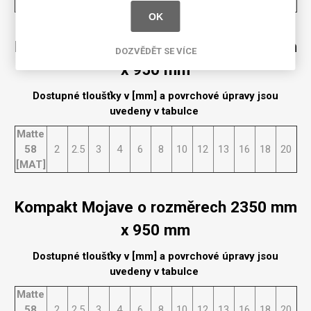
[MAT]
OK
Kompakt Mojave o rozměrech 2150 mm
DOZVĚDĚT SE VÍCE
x 950 mm
Dostupné tloušťky v [mm] a povrchové úpravy jsou
uvedeny v tabulce
Matte
58
2
2.5
3
4
6
8
10
12
13
16
18
20
[MAT]
Kompakt Mojave o rozměrech 2350 mm
x 950 mm
Dostupné tloušťky v [mm] a povrchové úpravy jsou
uvedeny v tabulce
Matte
58
2
2.5
3
4
6
8
10
12
13
16
18
20