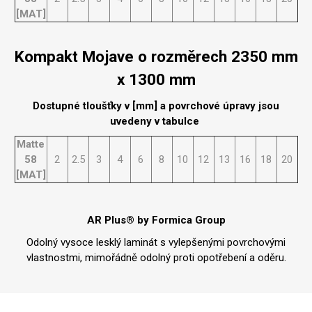
[MAT]
Kompakt Mojave o rozměrech 2350 mm
x 1300 mm
Dostupné tloušťky v [mm] a povrchové úpravy jsou
uvedeny v tabulce
Matte
58
2
2.5
3
4
6
8
10
12
13
16
18
20
[MAT]
AR Plus® by Formica Group
Odolný vysoce lesklý laminát s vylepšenými povrchovými
vlastnostmi, mimořádně odolný proti opotřebení a oděru.