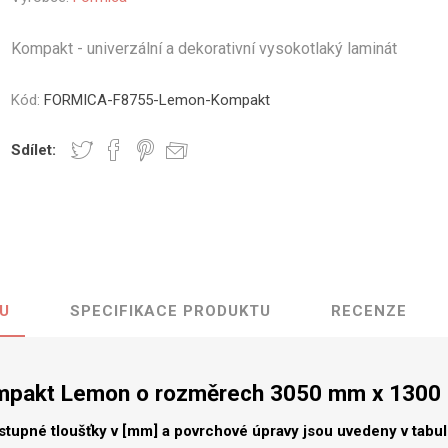
vé
Kompakt - univerzální a dekorativní vysokotlaký laminát
olné
m
Kód:
FORMICA-F8755-Lemon-Kompakt
m
ehydu
Sdílet:
ní
y
U
SPECIFIKACE PRODUKTU
RECENZE
AMINÁTY
HPL
PŘÍRODNÍ
RECYKLOVANÉ
NEHOŘLA
Uni barvy
Recyklovaný
Třída A
textil
pakt Lemon o rozměrech 3050 mm x 130
Dřevodekory
Třída B
Recyklovaný
Fantazijní
plast
stupné tloušťky v [mm] a povrchové úpravy jsou uvedeny v tabu
dekory