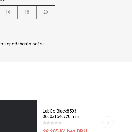
16
18
20
oti opotřebení a oděru.
LabCo Black8503
3660x1540x20 mm
28 205 Kč bez DPH