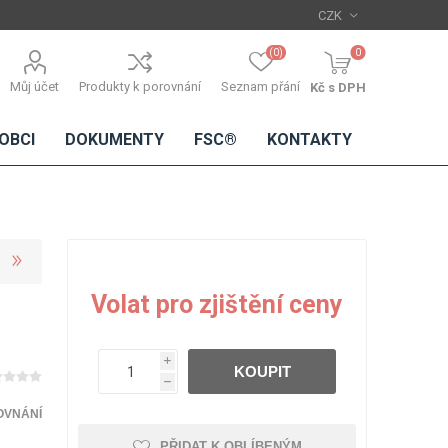
(0)
0
Můj účet
Produkty k porovnání
Seznam přání
Kč s DPH
OBCI
DOKUMENTY
FSC®
KONTAKTY
TŘÍSKOVÉ
DŘEVĚNÉ
IMITACE
DÝHY
Volat pro zjištění ceny
DESKY
BETONU
Standardní
dýhy
i
KOUPIT
Lamináty s
h
dřevěnou
dýhou
OVNÁNÍ
PŘIDAT K OBLÍBENÝM