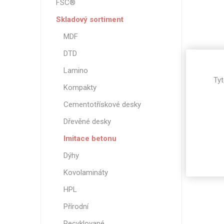
FSC®
Magneti
Skladový sortiment
Reliéfní
MDF
Bezotis
Odolné p
DTD
poškráb
Lamino
Tyt
Kompakty
Cementotřískové desky
Dřevěné desky
Imitace betonu
Dýhy
Kovolamináty
HPL
VÝPRO
Přírodní
Recyklované