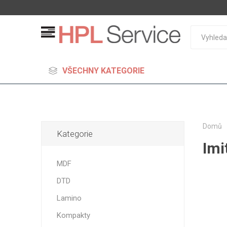
VŠECHNY KATEGORIE
Domů
Kategorie
Imi
MDF
MDF
Standard
DTD
Lehčené
S vysok
Lamino
hustoto
Kompakty
Probarv