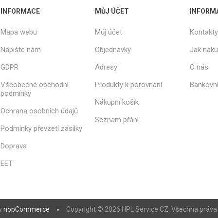
INFORMACE
MŮJ ÚČET
INFORM
Mapa webu
Můj účet
Kontakty
Napište nám
Objednávky
Jak nak
GDPR
Adresy
O nás
Všeobecné obchodní
Produkty k porovnání
Bankovní
podmínky
Nákupní košík
Ochrana osobních údajů
Seznam přání
Podmínky převzetí zásilky
Doprava
EET
y
nopCommerce
Copyright © 2026 HPL Service CZ. Všechna práva