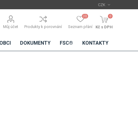
(0)
0
Můj účet
Produkty k porovnání
Seznam přání
Kč s DPH
OBCI
DOKUMENTY
FSC®
KONTAKTY
TŘÍSKOVÉ
DŘEVĚNÉ
IMITACE
DÝHY
DESKY
BETONU
Standardní
dýhy
Lamináty s
dřevěnou
dýhou