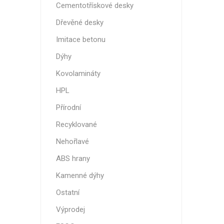
Cementotřískové desky
Nehořla
Dřevěné desky
Vlhkuod
Imitace betonu
S nízký
obsahe
Dýhy
formald
Kovolamináty
K laková
HPL
MDF
kompakt
Přírodní
Recyklované
Nehořlavé
ABS hrany
KOVOL
Kamenné dýhy
Měděné
Ostatní
Brus
Výprodej
Zrcadlo