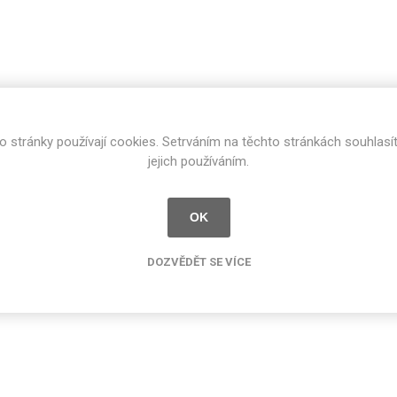
cké
Kovolamináty
Probarvené
kové
Bezotiskové
roti
ání
Protitažné
Lamináty s
o stránky používají cookies. Setrváním na těchto stránkách souhlasí
ekologickou
jejich používáním.
pryskyřicí
Lamináty s
recyklovanou
OK
kůží
DOZVĚDĚT SE VÍCE
DEJ
FSC®
DOKUMENTY
imi-beton