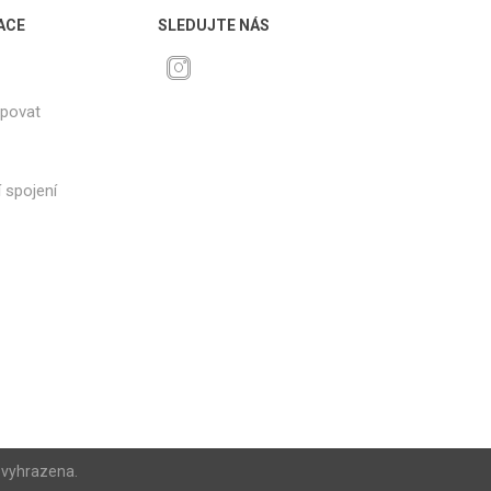
ACE
SLEDUJTE NÁS
upovat
 spojení
 vyhrazena.