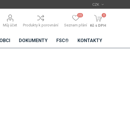
(0)
0
Můj účet
Produkty k porovnání
Seznam přání
Kč s DPH
OBCI
DOKUMENTY
FSC®
KONTAKTY
TŘÍSKOVÉ
DŘEVĚNÉ
IMITACE
DÝHY
DESKY
BETONU
Standardní
dýhy
Lamináty s
dřevěnou
dýhou