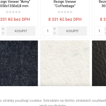
zign Veneer "Army"
Rezign Veneer
Rezi
cké
3050x1350x0,8 mm
"Coffeebags"
30
Kovolamináty
3050x1350x0,8 mm
Probarvené
kové
 331 Kč bez DPH
8 331 Kč bez DPH
8 
Bezotiskové
roti
ání
Protitažné
i
i
KOUPIT
KOUPIT
h
h
Lamináty s
ekologickou
pryskyřicí
Lamináty s
recyklovanou
kůží
DEJ
FSC®
DOKUMENTY
zign Veneer "Suits"
Rezign Veneer "White
DE
imi-beton
3050x1350x0,8 mm
Denim" 3050x1350x0,8
24
o stránky používají cookies. Setrváním na těchto stránkách souhlasí
mm
jejich používáním.