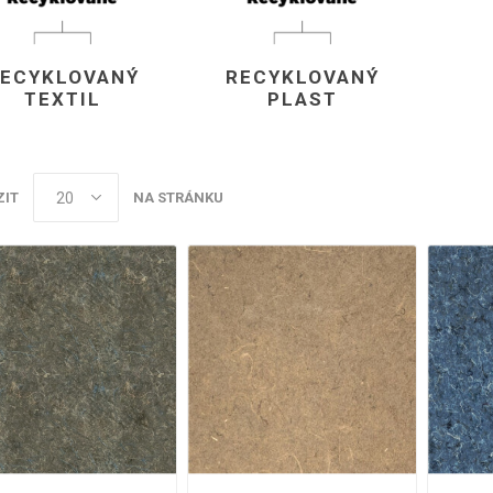
vé
olné
ECYKLOVANÝ
RECYKLOVANÝ
m
TEXTIL
PLAST
m
ehydu
ní
ZIT
NA STRÁNKU
y
AMINÁTY
HPL
PŘÍRODNÍ
RECYKLOVANÉ
NEHOŘLA
Uni barvy
Recyklovaný
Třída A
textil
Dřevodekory
Třída B
Recyklovaný
Fantazijní
plast
dekory