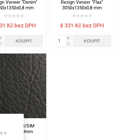
gn Veneer "Denim"
Rezign Veneer "Flax"
50x1350x0,8 mm
3050x1350x0,8 mm
331 Kč bez DPH
8 331 Kč bez DPH
i
i
KOUPIT
KOUPIT
h
h
KODUR L503/SIM
40x1220x0.9mm
te s