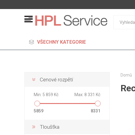
VŠECHNY KATEGORIE
Domů
Cenové rozpětí
Rec
MDF
Min:
5 859 Kč
Max:
8 331 Kč
Standard
Lehčené
5859
8331
S vysok
hustoto
Tloušťka
Probarv