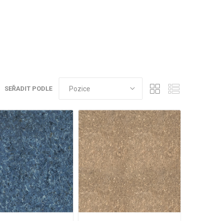
SEŘADIT PODLE
VÉ
ABS
KAMENNÉ
OSTATNÍ
HRANY
DÝHY
Oleje Saicos
Spojovací
materiál