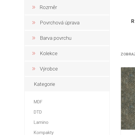
Rozměr
Nehořla
Vlhkuod
R
Povrchová úprava
S nízký
obsahe
formald
Barva povrchu
K laková
Kolekce
ZOBRA
MDF
kompakt
Výrobce
Kategorie
KOVOL
MDF
Měděné
DTD
Brus
Lamino
Zrcadlo
Kompakty