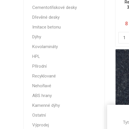
Re
Magneti
Cementotřískové desky
Reliéfní
Dřevěné desky
Bezotis
8
Imitace betonu
Odolné p
poškráb
Dýhy
Kovolamináty
HPL
Přírodní
Recyklované
Nehořlavé
ABS hrany
Kamenné dýhy
VÝPRO
Ostatní
Re
Tyt
Výprodej