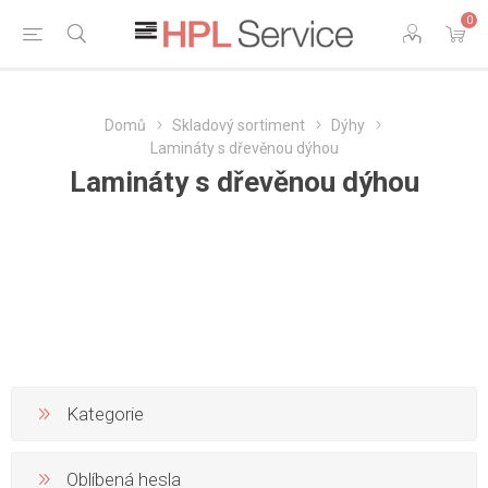
0
Domů
Skladový sortiment
Dýhy
Lamináty s dřevěnou dýhou
Lamináty s dřevěnou dýhou
Kategorie
Oblíbená hesla