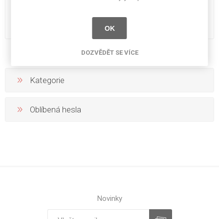
Hartwachsöl 3305 2,5 l mat
Hartwachsöl 3333 0,125 l
mat
3 222 Kč bez DPH
217 Kč bez DPH
OK
DOZVĚDĚT SE VÍCE
Kategorie
Oblíbená hesla
Novinky