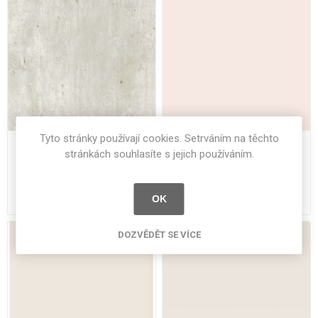
Tyto stránky používají cookies. Setrváním na těchto
Unilin HPL 0F976 CC BST
Pfleiderer U17035 SD Lotus
stránkách souhlasíte s jejich používáním.
Granulo 2800x1300x0.8 mm
2800 x 2070 x 0.8 mm
2 430 Kč bez DPH
Od 2 528 Kč bez DPH
OK
DOZVĚDĚT SE VÍCE