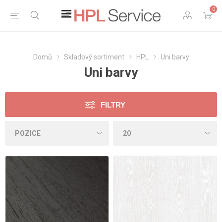
0
Domů
Skladový sortiment
HPL
Uni barvy
Uni barvy
FILTRY