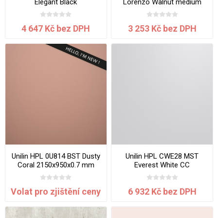
Elegant Black
Lorenzo Walnut medium
3050x1300x0,8mm
brown 3050x1300x0.7 mm
4 647 Kč bez DPH
3 253 Kč bez DPH
Unilin HPL 0U814 BST Dusty
Unilin HPL CWE28 MST
Coral 2150x950x0.7 mm
Everest White CC
3050x1300x0.8mm
Volat pro zjištění ceny
6 932 Kč bez DPH