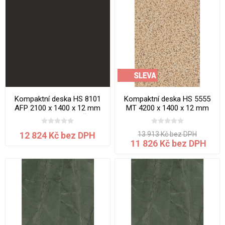
Kompaktní deska HS 8101
Kompaktní deska HS 5555
AFP 2100 x 1400 x 12 mm
MT 4200 x 1400 x 12 mm
Black Diamond jádro černé
Burgundy Granite jádro bílé
12 824 Kč bez DPH
13 913 Kč bez DPH
11 826 Kč bez DPH