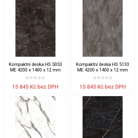
Kompaktní deska HS 5053
Kompaktní deska HS 5133
ME 4200 x 1400 x 12 mm
ME 4200 x 1400 x 12 mm
Mramor Karelia jádro černé
Břidlice šedohnědá jádro
černé
15 845 Kč bez DPH
15 845 Kč bez DPH