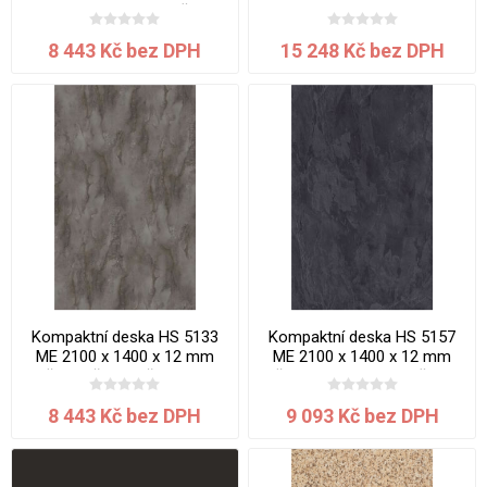
Beton Portland jádro černé
Platinium jádro bílé
8 443 Kč bez DPH
15 248 Kč bez DPH
Kompaktní deska HS 5133
Kompaktní deska HS 5157
ME 2100 x 1400 x 12 mm
ME 2100 x 1400 x 12 mm
Břidlice šedohnědá jadro
Břidlice Mosela jádro černé
černé
8 443 Kč bez DPH
9 093 Kč bez DPH