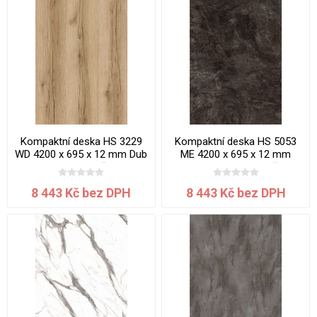
Kompaktní deska HS 3229
Kompaktní deska HS 5053
WD 4200 x 695 x 12 mm Dub
ME 4200 x 695 x 12 mm
Bedford jádro černé
Mramor Karelia jádro černé
8 443 Kč bez DPH
8 443 Kč bez DPH