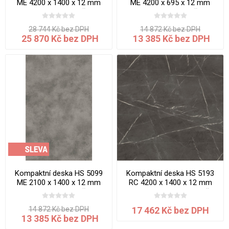
ME 4200 x 1400 x 12 mm
ME 4200 x 695 x 12 mm
Beton Roma jádro šedé
Beton Roma jádro šedé
28 744 Kč bez DPH
14 872 Kč bez DPH
25 870 Kč bez DPH
13 385 Kč bez DPH
Kompaktní deska HS 5099
Kompaktní deska HS 5193
ME 2100 x 1400 x 12 mm
RC 4200 x 1400 x 12 mm
Beton Roma jádro šedé
Mramor Thrakia jádro hnědé
14 872 Kč bez DPH
17 462 Kč bez DPH
13 385 Kč bez DPH