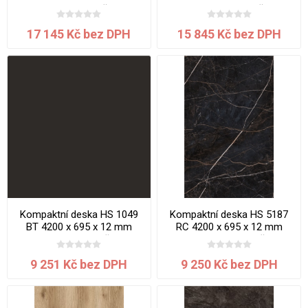
Black lava jádro černé
Dub Bedford jádro černé
17 145 Kč bez DPH
15 845 Kč bez DPH
Kompaktní deska HS 1049
Kompaktní deska HS 5187
BT 4200 x 695 x 12 mm
RC 4200 x 695 x 12 mm
Black Lava jádro černé
Mramor Efes jádro černé
9 251 Kč bez DPH
9 250 Kč bez DPH