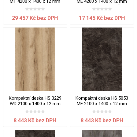
MT 4200 x 1400 x 12 mm
ME 4200 x 1400 x 12 mm
Bílá Platinum jádro bílé
Břidlice Mosela jádro černé
29 457 Kč bez DPH
17 145 Kč bez DPH
Kompaktní deska HS 3229
Kompaktní deska HS 5053
WD 2100 x 1400 x 12 mm
ME 2100 x 1400 x 12 mm
Dub Bedford jádro černé
Mramor Karelia jádro černé
8 443 Kč bez DPH
8 443 Kč bez DPH