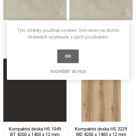
Kompaktní deska HS 6241
Kompaktní deska HS 6241
Tyto stránky používají cookies. Setrváním na těchto
MN 4200 x 1300 x 12 mm
MN 4200 x 650x 12 mm
stránkách souhlasíte s jejich používáním.
Arcosa jádro béžové
Arcosa jádro béžové
31 528 Kč bez DPH
16 264 Kč bez DPH
OK
DOZVĚDĚT SE VÍCE
Kompaktní deska HS 1049
Kompaktní deska HS 3229
BT 4200 x 1400 x 12 mm
WD 4200 x 1400 x 12 mm