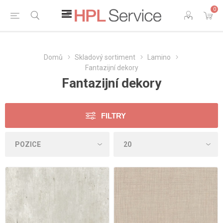
0
Domů
Skladový sortiment
Lamino
Fantazijní dekory
Fantazijní dekory
FILTRY