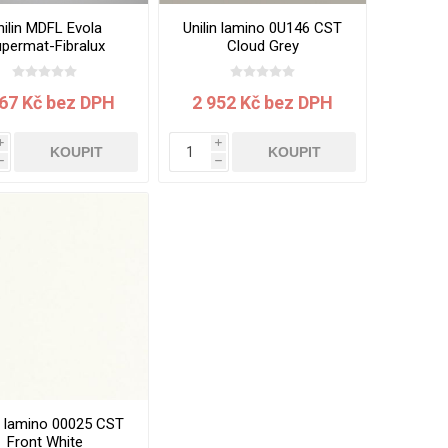
nilin MDFL Evola
Unilin lamino 0U146 CST
permat-Fibralux
Cloud Grey
8 MST/CST Everest
2800x2070x18 mm
te 3050x1220x18.0
mm
067 Kč bez DPH
2 952 Kč bez DPH
i
i
KOUPIT
KOUPIT
h
h
in lamino 00025 CST
Front White