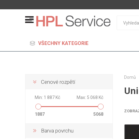
VŠECHNY KATEGORIE
Domů
Cenové rozpětí
Uni
MDF
Min:
1 887 Kč
Max:
5 068 Kč
Standard
Lehčené
ZOBRA
1887
5068
S vysok
hustoto
Barva povrchu
Probarv