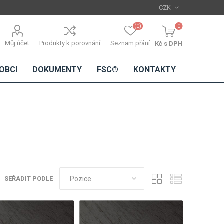
(0)
0
Můj účet
Produkty k porovnání
Seznam přání
Kč s DPH
OBCI
DOKUMENTY
FSC®
KONTAKTY
TŘÍSKOVÉ
DŘEVĚNÉ
IMITACE
DÝHY
DESKY
BETONU
Standardní
dýhy
SEŘADIT PODLE
Lamináty s
dřevěnou
dýhou