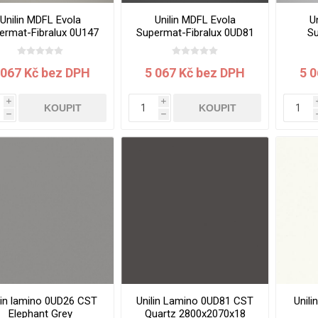
Unilin MDFL Evola
Unilin MDFL Evola
U
ermat-Fibralux 0U147
Supermat-Fibralux 0UD81
Su
MST/CST Seashell
MST/CST Quartz
0WE2
050x1220x18.0 mm
3050x1220x18.0 mm
Whi
 067 Kč bez DPH
5 067 Kč bez DPH
5 
i
i
KOUPIT
KOUPIT
h
h
lin lamino 0UD26 CST
Unilin Lamino 0UD81 CST
Unil
Elephant Grey
Quartz 2800x2070x18