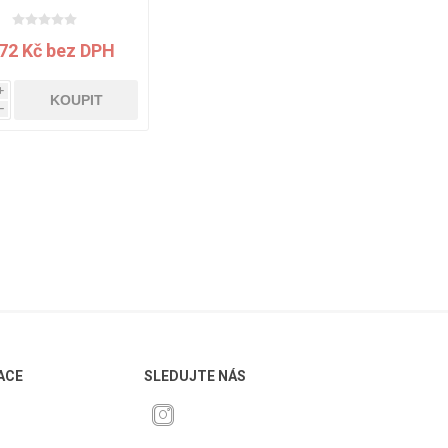
00x2070x19 mm
072 Kč bez DPH
i
KOUPIT
h
ACE
SLEDUJTE NÁS