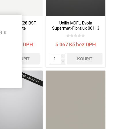
n lamino 0WE28 BST
Unilin MDFL Evola
Everest White
Supermat-Fibralux 00113
te s
00x2070x18 mm
MST/CST Elegant Black
3050x1220x18.0 mm
057 Kč bez DPH
5 067 Kč bez DPH
i
i
KOUPIT
KOUPIT
h
h