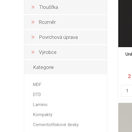
Tloušťka
Nehořla
Vlhkuod
Rozměr
S nízký
obsahe
formald
Povrchová úprava
K laková
Výrobce
Uni
MDF
kompakt
Kategorie
2
MDF
DTD
KOVOL
Lamino
Měděné
Kompakty
Brus
Cementotřískové desky
Zrcadlo