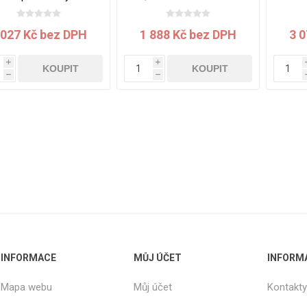
2800x2070x19 mm
mm
28
 027 Kč bez DPH
1 888 Kč bez DPH
3 
i
i
KOUPIT
KOUPIT
h
h
INFORMACE
MŮJ ÚČET
INFORM
Mapa webu
Můj účet
Kontakty