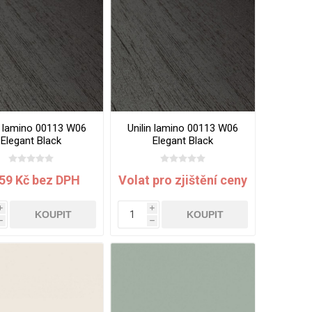
n lamino 00113 W06
Unilin lamino 00113 W06
Elegant Black
Elegant Black
00x2070x18 mm
2800x2070x25 mm
459 Kč bez DPH
Volat pro zjištění ceny
i
i
KOUPIT
KOUPIT
h
h
VÉ
ABS
KAMENNÉ
OSTATNÍ
HRANY
DÝHY
Oleje Saicos
Spojovací
materiál