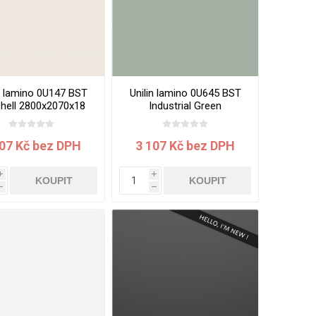
in lamino 0U147 BST
Unilin lamino 0U645 BST
hell 2800x2070x18
Industrial Green
mm
2800x2070x18 mm
107 Kč bez DPH
3 107 Kč bez DPH
i
i
KOUPIT
KOUPIT
h
h