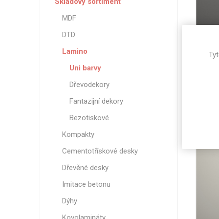
Skladový sortiment
MDF
DTD
Uni
Lamino
Tyt
Uni barvy
2
Dřevodekory
Fantazijní dekory
Bezotiskové
Kompakty
Cementotřískové desky
Dřevěné desky
Imitace betonu
Dýhy
Kovolamináty