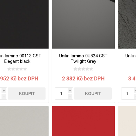
vé
olné
m
m
ehydu
ní
lin lamino 00113 CST
Unilin lamino 0U824 CST
Unili
Elegant black
Twilight Grey
y
2800x2070x18 mm
2800x2070x16 mm
28
 952 Kč bez DPH
2 882 Kč bez DPH
3 
i
i
KOUPIT
KOUPIT
h
h
AMINÁTY
HPL
PŘÍRODNÍ
RECYKLOVANÉ
NEHOŘLA
Uni barvy
Recyklovaný
Třída A
textil
Dřevodekory
Třída B
Recyklovaný
Fantazijní
plast
dekory