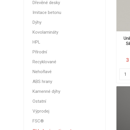
Dřevěné desky
Magneti
Reliéfní
Imitace betonu
Bezotis
Dýhy
Odolné p
Kovolamináty
poškráb
Uni
HPL
S
Přírodní
3
Recyklované
Nehořlavé
ABS hrany
Kamenné dýhy
Ostatní
VÝPRO
Výprodej
FSC®