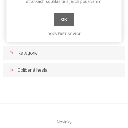
stránkách souhlasíte s jejich používáním.
DEKODUR 3050 x 1220 x 0,8
DEKODUR 3050 x 1220 x 0,8
mm A454 HSM
mm A456 HSM
OK
10 029 Kč bez DPH
10 029 Kč bez DPH
DOZVĚDĚT SE VÍCE
Kategorie
Oblíbená hesla
Novinky