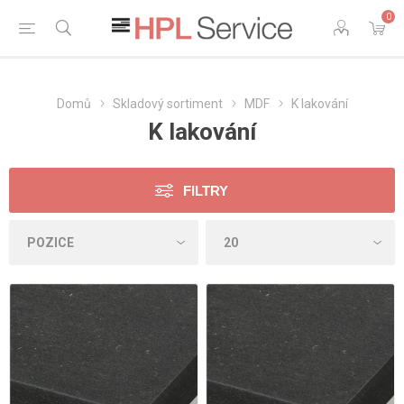
0
Domů
Skladový sortiment
MDF
K lakování
K lakování
FILTRY