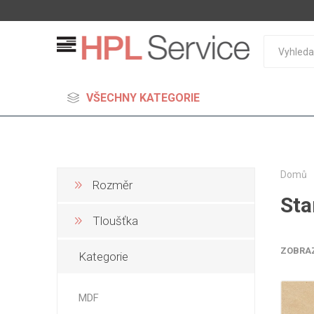
VŠECHNY KATEGORIE
Domů
Rozměr
Sta
MDF
Tloušťka
Standard
Lehčené
ZOBRA
Kategorie
S vysok
hustoto
MDF
Probarv