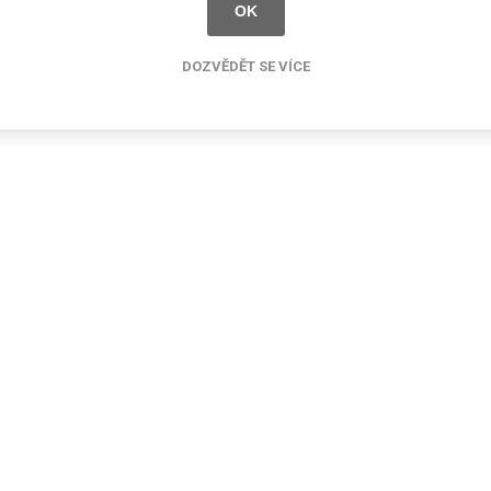
Rezign by
OK
Planq
Valchromat
DOZVĚDĚT SE VÍCE
Dekodur
Arpa Fenix
Viroc
Pollmeier
BauBuche
Oberflex
Thermax
Unilin