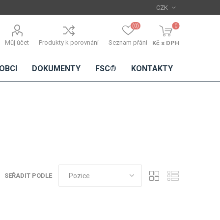
(0)
0
Můj účet
Produkty k porovnání
Seznam přání
Kč s DPH
OBCI
DOKUMENTY
FSC®
KONTAKTY
TŘÍSKOVÉ
DŘEVĚNÉ
IMITACE
DÝHY
DESKY
BETONU
Standardní
dýhy
SEŘADIT PODLE
Lamináty s
dřevěnou
dýhou