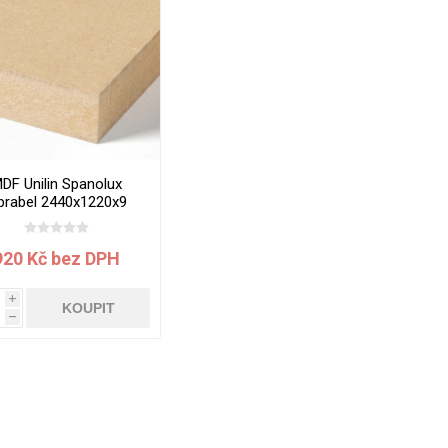
vé
olné
m
m
ehydu
ní
DF Unilin Spanolux
ibrabel 2440x1220x9
y
mm
920 Kč bez DPH
i
KOUPIT
h
AMINÁTY
HPL
PŘÍRODNÍ
RECYKLOVANÉ
NEHOŘLA
Uni barvy
Recyklovaný
Třída A
textil
Dřevodekory
Třída B
Recyklovaný
Fantazijní
plast
dekory