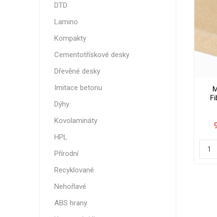
DTD
Nehořla
Lamino
Vlhkuod
Kompakty
S nízký
obsahe
Cementotřískové desky
formald
Dřevěné desky
K laková
Imitace betonu
M
MDF
F
kompakt
Dýhy
Kovolamináty
HPL
Přírodní
KOVOL
Recyklované
Měděné
Nehořlavé
Brus
ABS hrany
Zrcadlo