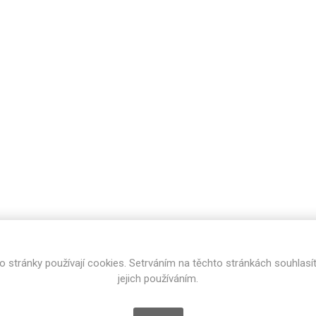
cké
Kovolamináty
Probarvené
kové
Bezotiskové
roti
ání
Protitažné
Lamináty s
ekologickou
pryskyřicí
Lamináty s
recyklovanou
kůží
o stránky používají cookies. Setrváním na těchto stránkách souhlasí
DEJ
FSC®
DOKUMENTY
jejich používáním.
imi-beton