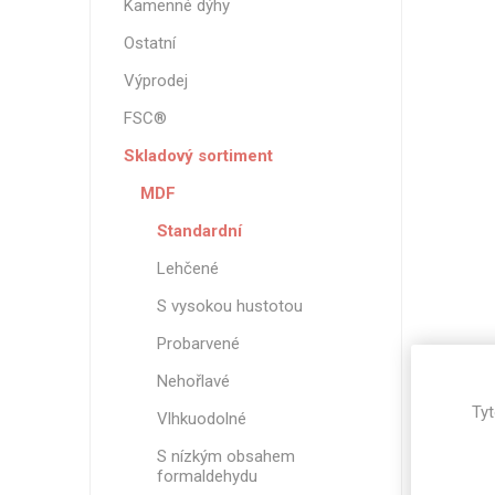
Kamenné dýhy
Magneti
Ostatní
Reliéfní
Výprodej
Bezotis
Odolné p
FSC®
poškráb
Skladový sortiment
MDF
Standardní
Lehčené
S vysokou hustotou
Probarvené
Nehořlavé
Tyt
Vlhkuodolné
VÝPRO
S nízkým obsahem
formaldehydu